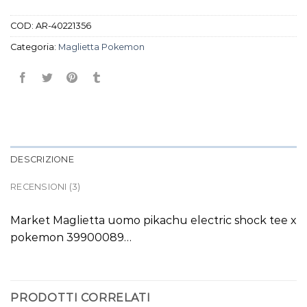
COD:
AR-40221356
Categoria:
Maglietta Pokemon
DESCRIZIONE
RECENSIONI (3)
Market Maglietta uomo pikachu electric shock tee x
pokemon 39900089…
PRODOTTI CORRELATI