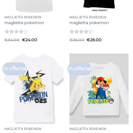
MAGLIETTA POKEMON
MAGLIETTA POKEMON
maglietta pokemon
maglietta pokemon
Valutato
Valutato
€
34.00
€
24.00
€
36.00
€
26.00
4.00
su
4.33
su 5
5
In offerta!
In offerta!
MAGLIETTA POKEMON
MAGLIETTA POKEMON