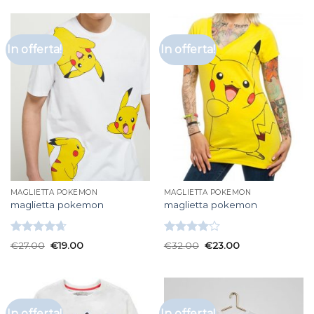
In offerta!
In offerta!
MAGLIETTA POKEMON
MAGLIETTA POKEMON
maglietta pokemon
maglietta pokemon
Valutato
Valutato
€
27.00
€
19.00
€
32.00
€
23.00
4.67
su 5
4.00
su
5
In offerta!
In offerta!