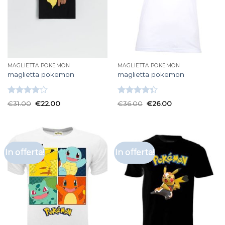
MAGLIETTA POKEMON
MAGLIETTA POKEMON
maglietta pokemon
maglietta pokemon
Valutato
Valutato
€
31.00
€
22.00
€
36.00
€
26.00
4.00
su
4.33
su 5
5
In offerta!
In offerta!