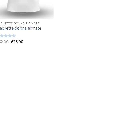
GLIETTE DONNA FIRMATE
gliette donna firmate
lutato
32.00
€
23.00
67
su 5