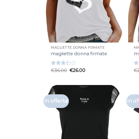
MAGLIETTE DONNA FIRMATE
MA
magliette donna firmate
ma
Valutato
€
36.00
€
26.00
Va
€
3.33
su
4.
5
In offerta!
In of