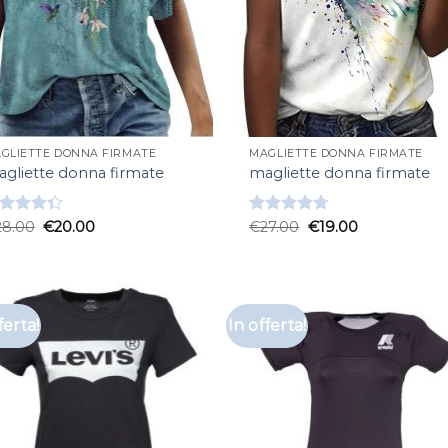
GLIETTE DONNA FIRMATE
MAGLIETTE DONNA FIRMATE
gliette donna firmate
magliette donna firmate
lutato
28.00
€
20.00
Valutato
€
27.00
€
19.00
33
su 5
4.67
su 5
ferta!
In offerta!