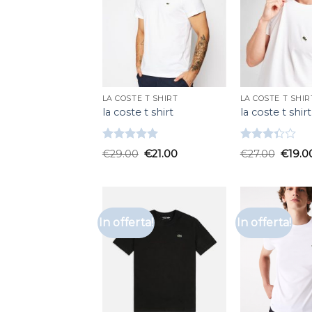
LA COSTE T SHIRT
LA COSTE T SHIR
la coste t shirt
la coste t shirt
Valutato
Valutato
€
29.00
€
21.00
€
27.00
€
19.0
5.00
su 5
3.33
su
5
In offerta!
In offerta!