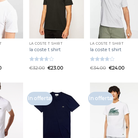
T
LA COSTE T SHIRT
LA COSTE T SHIRT
la coste t shirt
la coste t shirt
Valutato
Valutato
0
€
32.00
€
23.00
€
34.00
€
24.00
3.67
su
3.67
su
5
5
In offerta!
In offerta!