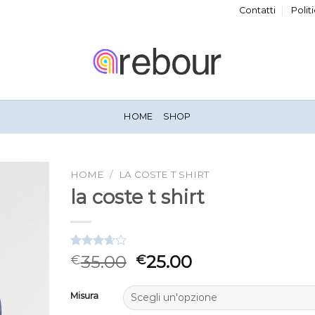
Contatti
Polit
HOME
SHOP
HOME
/
LA COSTE T SHIRT
la coste t shirt
Valutato
3
35.00
25.00
€
€
3.67
su
5 su
base di
Misura
recensioni