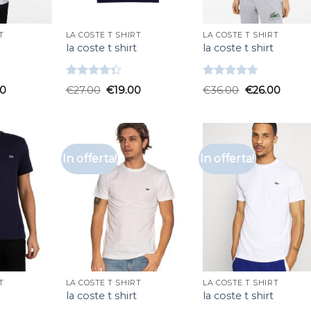
T
LA COSTE T SHIRT
LA COSTE T SHIRT
la coste t shirt
la coste t shirt
Valutato
Valutato
00
€
27.00
€
19.00
€
36.00
€
26.00
4.33
su 5
4.67
su 5
In offerta!
In offerta!
T
LA COSTE T SHIRT
LA COSTE T SHIRT
la coste t shirt
la coste t shirt