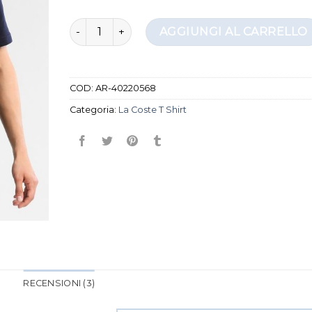
la coste t shirt quantità
AGGIUNGI AL CARRELLO
COD:
AR-40220568
Categoria:
La Coste T Shirt
RECENSIONI (3)