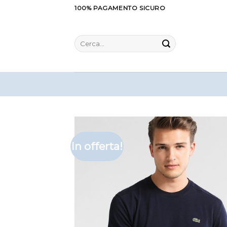
Salta
100% PAGAMENTO SICURO
ai
contenuti
Cerca:
In offerta!