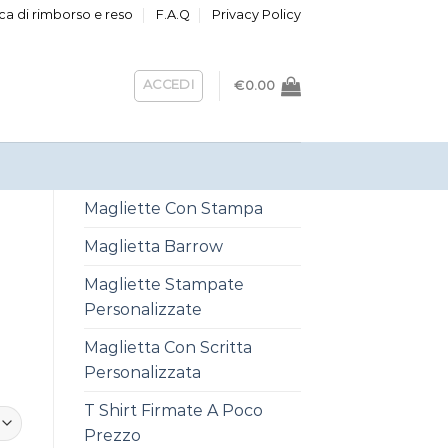
ica di rimborso e reso
F.A.Q
Privacy Policy
ACCEDI
€
0.00
Magliette Con Stampa
Maglietta Barrow
Magliette Stampate
Personalizzate
Maglietta Con Scritta
Personalizzata
T Shirt Firmate A Poco
Prezzo