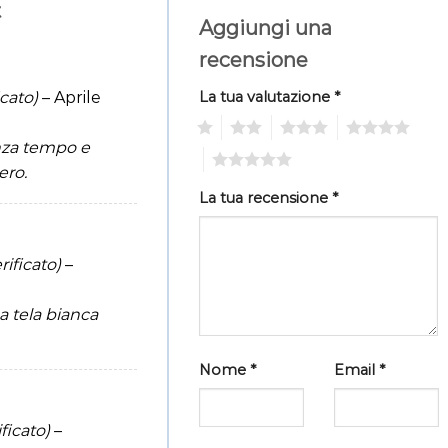
t
Aggiungi una
recensione
icato)
–
Aprile
La tua valutazione
*
1
2
3
4
enza tempo e
5
ero.
La tua recensione
*
rificato)
–
a tela bianca
Nome
*
Email
*
ficato)
–