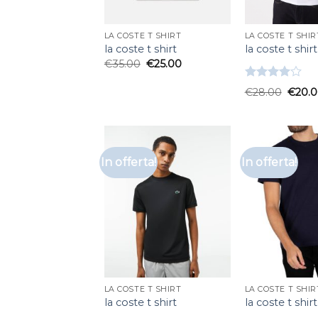
LA COSTE T SHIRT
LA COSTE T SHIR
la coste t shirt
la coste t shirt
€
35.00
€
25.00
Valutato
€
28.00
€
20.
4.00
su
5
In offerta!
In offerta!
LA COSTE T SHIRT
LA COSTE T SHIR
la coste t shirt
la coste t shirt