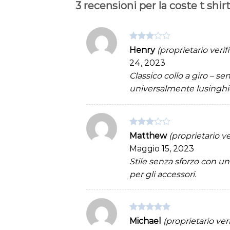
3 recensioni per
la coste t shir
Valutato
Henry
(proprietario verif
3
su 5
24, 2023
Classico collo a giro – s
universalmente lusinghi
Valutato
Matthew
(proprietario ve
3
su 5
Maggio 15, 2023
Stile senza sforzo con un
per gli accessori.
Valutato
5
Michael
(proprietario veri
su 5