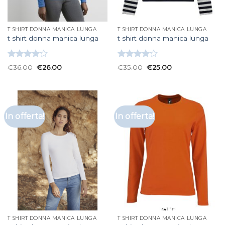
T SHIRT DONNA MANICA LUNGA
T SHIRT DONNA MANICA LUNGA
t shirt donna manica lunga
t shirt donna manica lunga
Valutato
Valutato
€
36.00
€
26.00
€
35.00
€
25.00
4.00
su
4.00
su
5
5
In offerta!
In offerta!
T SHIRT DONNA MANICA LUNGA
T SHIRT DONNA MANICA LUNGA