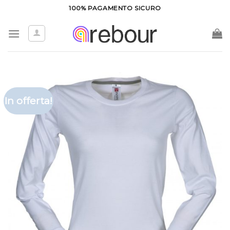
Salta
100% PAGAMENTO SICURO
ai
contenuti
In offerta!