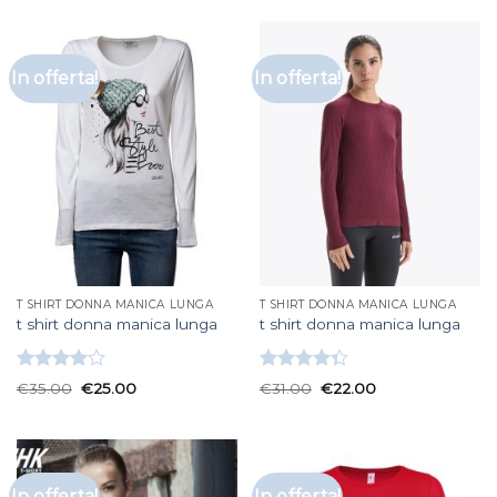
In offerta!
In offerta!
T SHIRT DONNA MANICA LUNGA
T SHIRT DONNA MANICA LUNGA
t shirt donna manica lunga
t shirt donna manica lunga
Valutato
Valutato
€
35.00
€
25.00
€
31.00
€
22.00
4.00
su
4.33
su 5
5
In offerta!
In offerta!