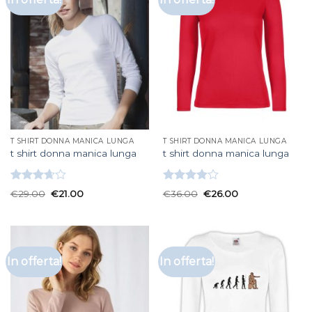
T SHIRT DONNA MANICA LUNGA
T SHIRT DONNA MANICA LUNGA
t shirt donna manica lunga
t shirt donna manica lunga
Valutato
Valutato
€
29.00
€
21.00
€
36.00
€
26.00
3.67
su
4.00
su
5
5
In offerta!
In offerta!