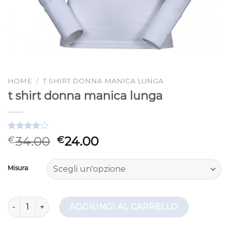
HOME
/
T SHIRT DONNA MANICA LUNGA
t shirt donna manica lunga
Valutato
3
34.00
24.00
€
€
3.67
su
5 su
base di
Misura
recensioni
t shirt donna manica lunga quantità
AGGIUNGI AL CARRELLO