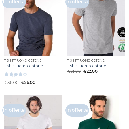
In offerta!
In offerta!
T SHIRT UOMO COTONE
T SHIRT UOMO COTONE
t shirt uomo cotone
t shirt uomo cotone
€
31.00
€
22.00
Valutato
€
36.00
€
26.00
4.00
su
5
In offerta!
In offerta!