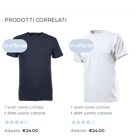
PRODOTTI CORRELATI
In offerta!
In offerta!
T SHIRT UOMO COTONE
T SHIRT UOMO COTONE
t shirt uomo cotone
t shirt uomo cotone
Valutato
Valutato
€
34.00
€
24.00
€
34.00
€
24.00
4.33
su 5
4.00
su