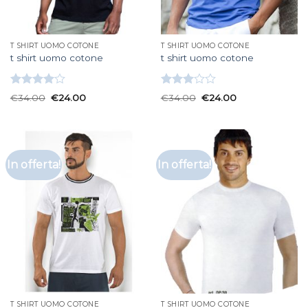
T SHIRT UOMO COTONE
T SHIRT UOMO COTONE
t shirt uomo cotone
t shirt uomo cotone
Valutato
Valutato
€
34.00
€
24.00
€
34.00
€
24.00
4.00
su
3.00
5
su 5
In offerta!
In offerta!
T SHIRT UOMO COTONE
T SHIRT UOMO COTONE