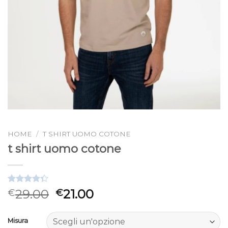
HOME
/
T SHIRT UOMO COTONE
t shirt uomo cotone
Valutato
3
29.00
21.00
€
€
4.33
su 5
su base di
recensioni
Misura