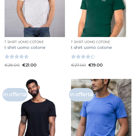
T SHIRT UOMO COTONE
T SHIRT UOMO COTONE
t shirt uomo cotone
t shirt uomo cotone
Valutato
Valutato
€
29.00
€
21.00
€
27.00
€
19.00
4.67
su 5
4.33
su 5
In offerta!
In offerta!