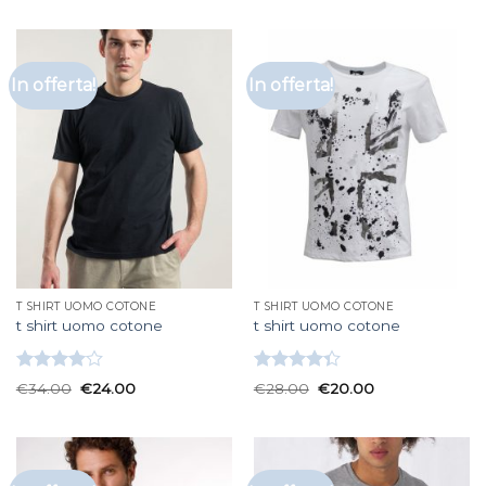
5
In offerta!
In offerta!
T SHIRT UOMO COTONE
T SHIRT UOMO COTONE
t shirt uomo cotone
t shirt uomo cotone
Valutato
Valutato
€
34.00
€
24.00
€
28.00
€
20.00
4.00
su
4.33
su 5
5