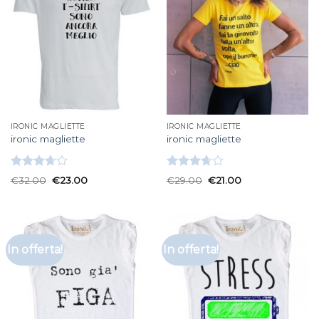
IRONIC MAGLIETTE
IRONIC MAGLIETTE
ironic magliette
ironic magliette
Valutato
Valutato
€
32.00
€
23.00
€
29.00
€
21.00
3.67
su
3.67
su
5
5
In offerta!
In offerta!