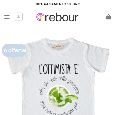
Salta
100% PAGAMENTO SICURO
ai
contenuti
In offerta!