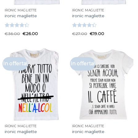
IRONIC MAGLIETTE
IRONIC MAGLIETTE
ironic magliette
ironic magliette
Valutato
Valutato
€
36.00
€
26.00
€
27.00
€
19.00
4.33
su 5
4.33
su 5
In offerta!
In offerta!
IRONIC MAGLIETTE
IRONIC MAGLIETTE
ironic magliette
ironic magliette