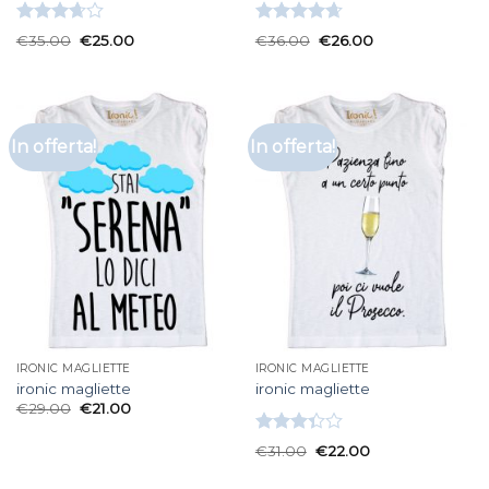
Valutato
Valutato
€
35.00
€
25.00
€
36.00
€
26.00
3.67
su
4.67
su 5
5
In offerta!
In offerta!
IRONIC MAGLIETTE
IRONIC MAGLIETTE
ironic magliette
ironic magliette
€
29.00
€
21.00
Valutato
€
31.00
€
22.00
3.33
su
5