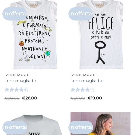
In offerta!
In offerta!
IRONIC MAGLIETTE
IRONIC MAGLIETTE
ironic magliette
ironic magliette
Valutato
Valutato
€
36.00
€
26.00
€
27.00
€
19.00
4.33
su 5
4.00
su
5
In offerta!
In offerta!