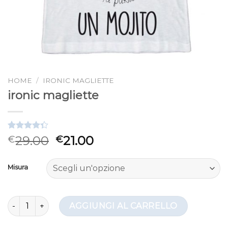
HOME
/
IRONIC MAGLIETTE
ironic magliette
Valutato
3
29.00
21.00
€
€
4.33
su 5
su base di
recensioni
Misura
ironic magliette quantità
AGGIUNGI AL CARRELLO