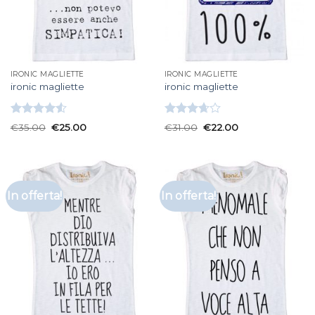
IRONIC MAGLIETTE
IRONIC MAGLIETTE
ironic magliette
ironic magliette
Valutato
Valutato
€
35.00
€
25.00
€
31.00
€
22.00
4.50
su 5
3.67
su
5
In offerta!
In offerta!