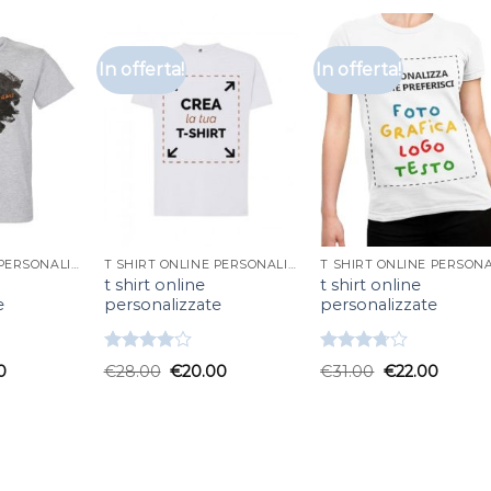
In offerta!
In offerta!
T SHIRT ONLINE PERSONALIZZATE
T SHIRT ONLINE PERSONALIZZATE
t shirt online
t shirt online
e
personalizzate
personalizzate
Valutato
Valutato
0
€
28.00
€
20.00
€
31.00
€
22.00
4.00
su
3.67
su
5
5