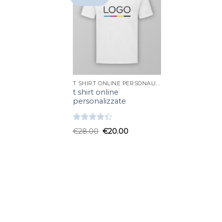
T SHIRT ONLINE PERSONALIZZATE
t shirt online
personalizzate
Valutato
€
28.00
€
20.00
4.33
su 5