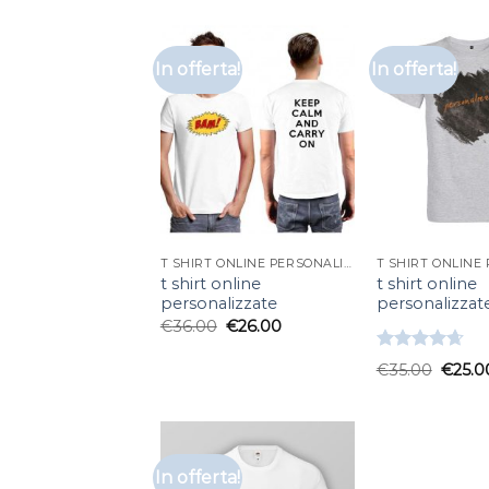
In offerta!
In offerta!
T SHIRT ONLINE PERSONALIZZATE
t shirt online
t shirt online
personalizzate
personalizzat
€
36.00
€
26.00
Valutato
€
35.00
€
25.0
4.67
su 5
In offerta!