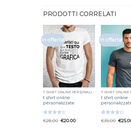
PRODOTTI CORRELATI
In offerta!
In offerta!
T SHIRT ONLINE PERSONALIZZATE
t shirt online
t shirt online
personalizzate
personalizzat
Valutato
Valutato
€
28.00
€
20.00
€
35.00
€
25.0
4.33
su 5
4.33
su 5