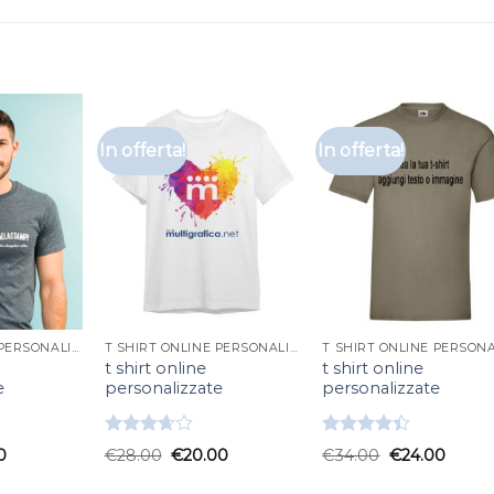
In offerta!
In offerta!
T SHIRT ONLINE PERSONALIZZATE
T SHIRT ONLINE PERSONALIZZATE
t shirt online
t shirt online
e
personalizzate
personalizzate
Valutato
Valutato
0
€
28.00
€
20.00
€
34.00
€
24.00
3.67
su
4.33
su 5
5