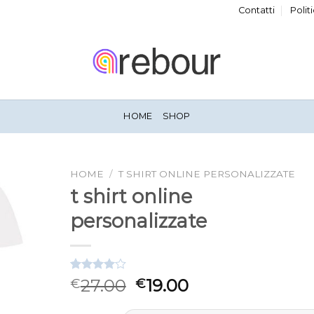
Contatti
Polit
HOME
SHOP
HOME
/
T SHIRT ONLINE PERSONALIZZATE
t shirt online
personalizzate
Valutato
3
27.00
19.00
€
€
4.00
su
5 su
base di