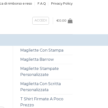
ica di rimborso e reso
F.A.Q
Privacy Policy
ACCEDI
€
0.00
Magliette Con Stampa
Maglietta Barrow
Magliette Stampate
Personalizzate
Maglietta Con Scritta
Personalizzata
T Shirt Firmate A Poco
Prezzo