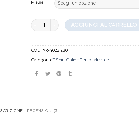
Misura
recensioni
t shirt online personalizzate quantità
AGGIUNGI AL CARRELLO
COD:
AR-40221230
Categoria:
T Shirt Online Personalizzate
SCRIZIONE
RECENSIONI (3)