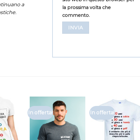
ontinuano a
la prossima volta che
stiche.
commento.
In offerta!
In offerta!