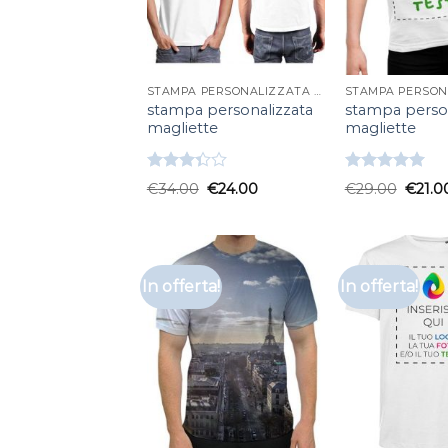
STAMPA PERSONALIZZATA MAGLIETTE
stampa personalizzata
stampa person
magliette
magliette
Valutato
Valutato
€
34.00
€
24.00
€
29.00
€
21.0
3.33
su
5.00
su 5
5
In offerta!
In offerta!