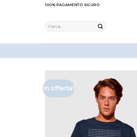
Salta
100% PAGAMENTO SICURO
ai
contenuti
Cerca:
In offerta!