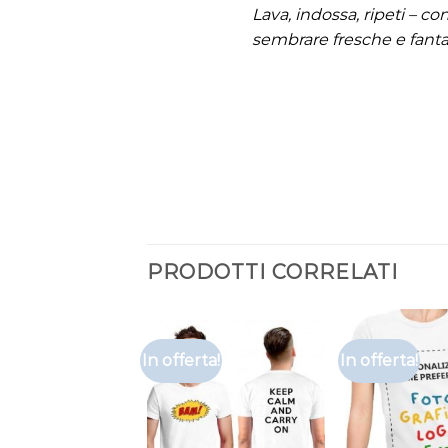
Lava, indossa, ripeti – c
sembrare fresche e fanta
PRODOTTI CORRELATI
In offerta!
In offerta!