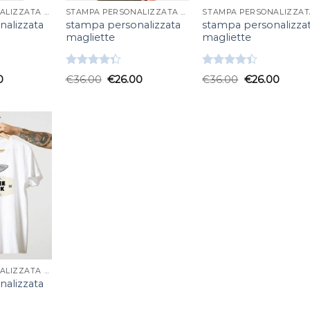
STAMPA PERSONALIZZATA MAGLIETTE
STAMPA PERSONALIZZATA MAGLIETTE
alizzata
stampa personalizzata
stampa personalizza
magliette
magliette
Valutato
Valutato
0
€
36.00
€
26.00
€
36.00
€
26.00
4.33
su 5
4.33
su 5
STAMPA PERSONALIZZATA MAGLIETTE
alizzata