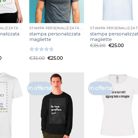
STAMPA PERSONALIZZATA MAGLIETTE
STAMPA PERSONALIZZATA MAGLIETTE
alizzata
stampa personalizzata
stampa personalizza
magliette
magliette
€
35.00
€
25.00
Valutato
0
€
35.00
€
25.00
4.67
su 5
In offerta!
In offerta!