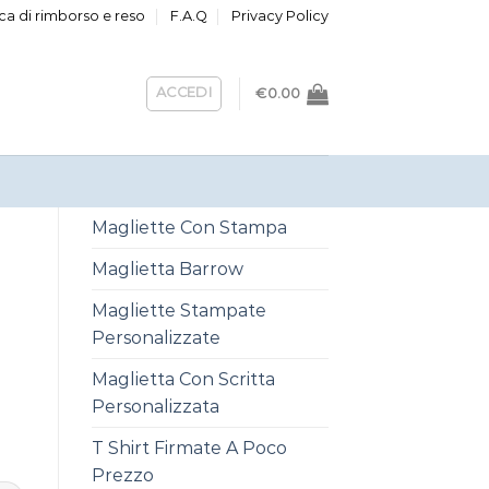
ica di rimborso e reso
F.A.Q
Privacy Policy
ACCEDI
€
0.00
Magliette Con Stampa
Maglietta Barrow
E
Magliette Stampate
Personalizzate
Maglietta Con Scritta
Personalizzata
T Shirt Firmate A Poco
Prezzo