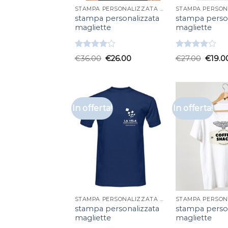
STAMPA PERSONALIZZATA MAGLIETTE
stampa personalizzata
stampa person
magliette
magliette
Valutato
Valutato
€
36.00
€
26.00
€
27.00
€
19.0
4.00
su
4.00
su
5
5
In offerta!
In offerta!
STAMPA PERSONALIZZATA MAGLIETTE
stampa personalizzata
stampa person
magliette
magliette