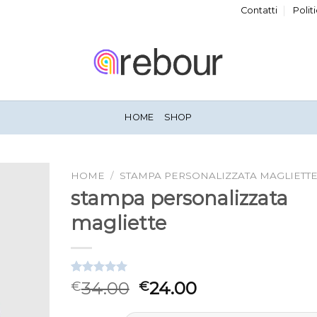
Contatti
Polit
HOME
SHOP
HOME
/
STAMPA PERSONALIZZATA MAGLIETT
stampa personalizzata
magliette
Valutato
3
34.00
24.00
€
€
5.00
su 5
su base di
recensioni