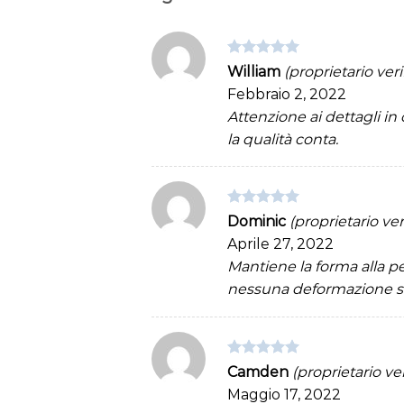
Valutato
5
William
(proprietario veri
su 5
Febbraio 2, 2022
Attenzione ai dettagli in 
la qualità conta.
Valutato
5
Dominic
(proprietario ver
su 5
Aprile 27, 2022
Mantiene la forma alla p
nessuna deformazione 
Valutato
5
Camden
(proprietario ver
su 5
Maggio 17, 2022