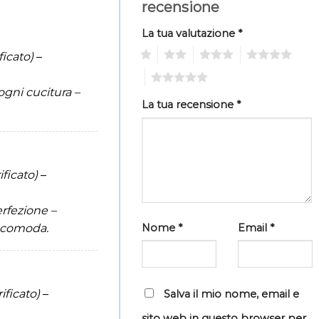
recensione
La tua valutazione
*
1
2
3
4
ficato)
–
5
ogni cucitura –
La tua recensione
*
ificato)
–
erfezione –
Nome
*
Email
*
scomoda.
ificato)
–
Salva il mio nome, email e
sito web in questo browser per