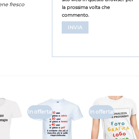
iene fresco
la prossima volta che
commento.
In offerta!
In offerta!