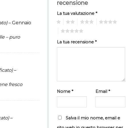
recensione
La tua valutazione
*
1
2
3
4
ato)
–
Gennaio
5
le – puro
La tua recensione
*
ficato)
–
iene fresco
Nome
*
Email
*
cato)
–
Salva il mio nome, email e
sito web in questo browser per