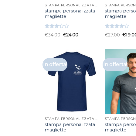
STAMPA PERSONALIZZATA MAGLIETTE
stampa personalizzata
stampa person
magliette
magliette
Valutato
Valutato
€
34.00
€
24.00
€
27.00
€
19.0
3.33
su
4.00
su
5
5
In offerta!
In offerta!
STAMPA PERSONALIZZATA MAGLIETTE
stampa personalizzata
stampa person
magliette
magliette