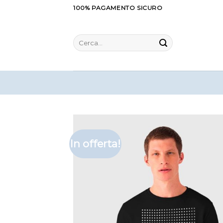
Salta
100% PAGAMENTO SICURO
ai
contenuti
Cerca:
In offerta!