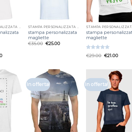
STAMPA PERSONALIZZATA MAGLIETTE
STAMPA PERSONALIZZATA MAGLIETTE
alizzata
stampa personalizzata
stampa personalizza
magliette
magliette
€
35.00
€
25.00
Valutato
0
€
29.00
€
21.00
5.00
su 5
In offerta!
In offerta!