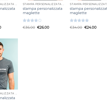
STAMPA PERSONALIZZATA MAGLIETTE
STAMPA PERSONALIZZATA MAGLIETTE
alizzata
stampa personalizzata
stampa personalizza
magliette
magliette
Valutato
Valutato
0
€
36.00
€
26.00
€
34.00
€
24.00
4.00
su
5.00
su 5
5
STAMPA PERSONALIZZATA MAGLIETTE
alizzata