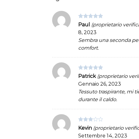
Valutato
5
Paul
(proprietario verific
su 5
8, 2023
Sembra una seconda pel
comfort.
Valutato
5
Patrick
(proprietario veri
su 5
Gennaio 26, 2023
Tessuto traspirante, mi t
durante il caldo.
Valutato
Kevin
(proprietario verifi
3
su 5
Settembre 14, 2023