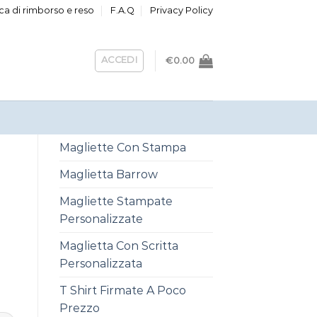
ica di rimborso e reso
F.A.Q
Privacy Policy
ACCEDI
€
0.00
Magliette Con Stampa
Maglietta Barrow
E
Magliette Stampate
Personalizzate
Maglietta Con Scritta
Personalizzata
T Shirt Firmate A Poco
Prezzo