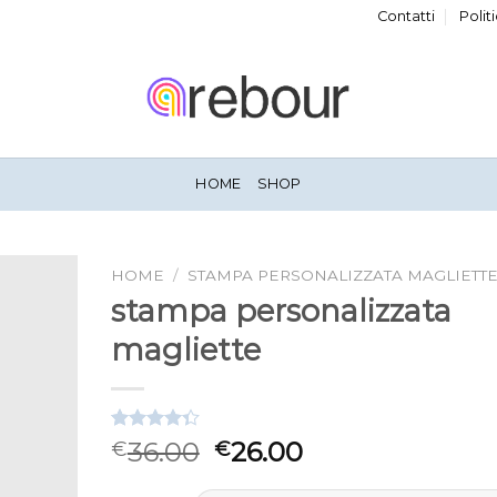
Contatti
Polit
HOME
SHOP
HOME
/
STAMPA PERSONALIZZATA MAGLIETT
stampa personalizzata
magliette
Valutato
3
36.00
26.00
€
€
4.33
su 5
su base di
recensioni