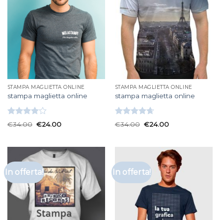
STAMPA MAGLIETTA ONLINE
STAMPA MAGLIETTA ONLINE
stampa maglietta online
stampa maglietta online
Valutato
Valutato
€
34.00
€
24.00
€
34.00
€
24.00
4.00
su
4.67
su 5
5
In offerta!
In offerta!