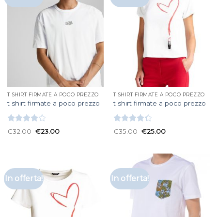
T SHIRT FIRMATE A POCO PREZZO
T SHIRT FIRMATE A POCO PREZZO
t shirt firmate a poco prezzo
t shirt firmate a poco prezzo
Valutato
Valutato
€
32.00
€
23.00
€
35.00
€
25.00
4.00
su
4.33
su 5
5
In offerta!
In offerta!