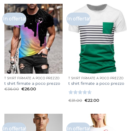
In offerta!
In offerta!
T SHIRT FIRMATE A POCO PREZZO
T SHIRT FIRMATE A POCO PREZZO
t shirt firmate a poco prezzo
t shirt firmate a poco prezzo
€
36.00
€
26.00
Valutato
€
31.00
€
22.00
4.67
su 5
In offerta!
In offerta!