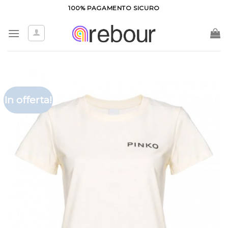
Salta
100% PAGAMENTO SICURO
ai
contenuti
In offerta!