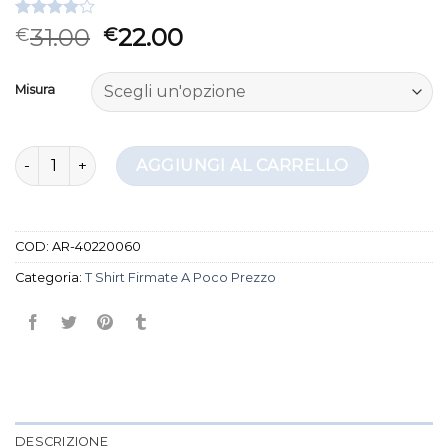
Valutato
3
31.00
22.00
€
€
4.00
su
5 su
base di
Misura
recensioni
t shirt firmate a poco prezzo quantità
AGGIUNGI AL CARRELLO
COD:
AR-40220060
Categoria:
T Shirt Firmate A Poco Prezzo
DESCRIZIONE