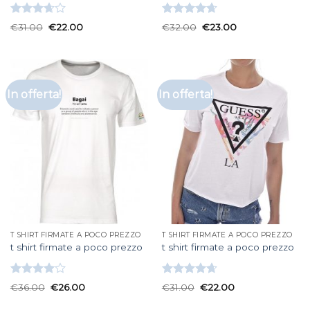
Valutato
Valutato
€
31.00
€
22.00
€
32.00
€
23.00
3.67
su
4.67
su 5
5
In offerta!
In offerta!
T SHIRT FIRMATE A POCO PREZZO
T SHIRT FIRMATE A POCO PREZZO
t shirt firmate a poco prezzo
t shirt firmate a poco prezzo
Valutato
Valutato
€
36.00
€
26.00
€
31.00
€
22.00
4.00
su
4.67
su 5
5