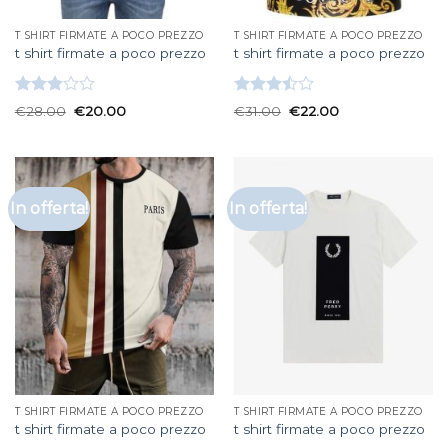
T SHIRT FIRMATE A POCO PREZZO
T SHIRT FIRMATE A POCO PREZZO
t shirt firmate a poco prezzo
t shirt firmate a poco prezzo
Valutato
Valutato
€
28.00
€
20.00
€
31.00
€
22.00
3.00
3.50
su
su 5
5
In offerta!
In offerta!
T SHIRT FIRMATE A POCO PREZZO
T SHIRT FIRMATE A POCO PREZZO
t shirt firmate a poco prezzo
t shirt firmate a poco prezzo