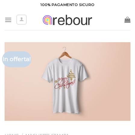
Salta
100% PAGAMENTO SICURO
ai
contenuti
In offerta!