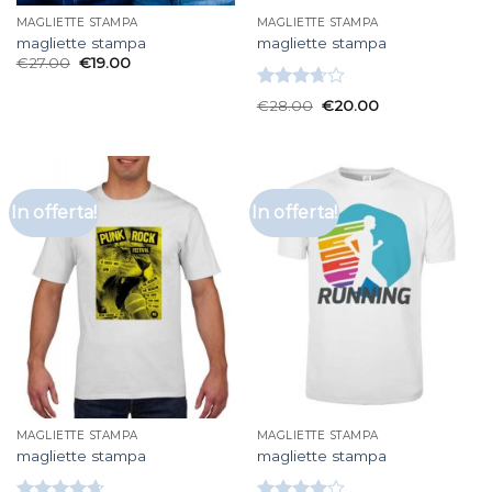
MAGLIETTE STAMPA
MAGLIETTE STAMPA
magliette stampa
magliette stampa
€
27.00
€
19.00
Valutato
€
28.00
€
20.00
3.67
su
5
In offerta!
In offerta!
MAGLIETTE STAMPA
MAGLIETTE STAMPA
magliette stampa
magliette stampa