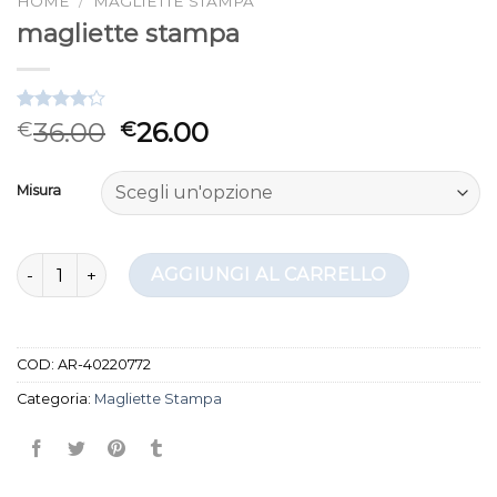
HOME
/
MAGLIETTE STAMPA
magliette stampa
Valutato
6
36.00
26.00
€
€
4.17
su 5
su base
di
Misura
recensioni
magliette stampa quantità
AGGIUNGI AL CARRELLO
COD:
AR-40220772
Categoria:
Magliette Stampa