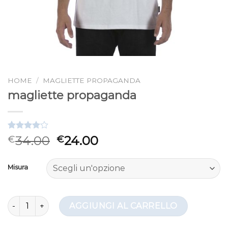
HOME
/
MAGLIETTE PROPAGANDA
magliette propaganda
Valutato
3
34.00
24.00
€
€
4.00
su
5 su
base di
Misura
recensioni
magliette propaganda quantità
AGGIUNGI AL CARRELLO