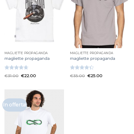
MAGLIETTE PROPAGANDA
MAGLIETTE PROPAGANDA
magliette propaganda
magliette propaganda
Valutato
Valutato
€
31.00
€
22.00
€
35.00
€
25.00
4.67
su 5
4.33
su 5
In offerta!