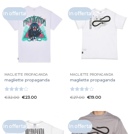
In offerta!
In offerta!
MAGLIETTE PROPAGANDA
MAGLIETTE PROPAGANDA
magliette propaganda
magliette propaganda
Valutato
Valutato
€
32.00
€
23.00
€
27.00
€
19.00
4.00
su
3.67
su
5
5
In offerta!
In offerta!