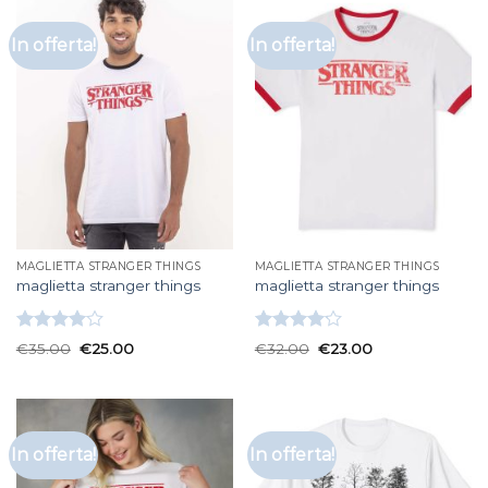
In offerta!
In offerta!
MAGLIETTA STRANGER THINGS
MAGLIETTA STRANGER THINGS
maglietta stranger things
maglietta stranger things
Valutato
Valutato
€
35.00
€
25.00
€
32.00
€
23.00
4.00
su
4.17
su 5
5
In offerta!
In offerta!