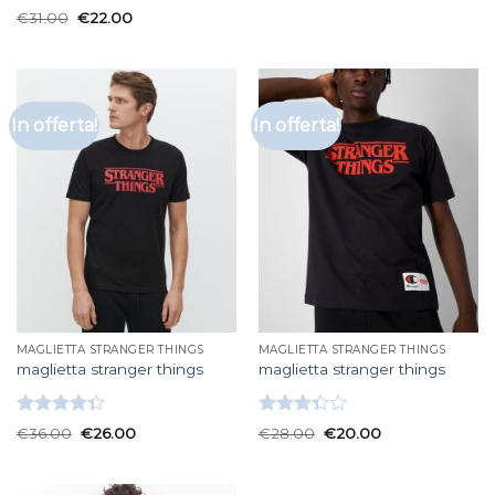
Valutato
€
31.00
€
22.00
3.67
su
5
In offerta!
In offerta!
MAGLIETTA STRANGER THINGS
MAGLIETTA STRANGER THINGS
maglietta stranger things
maglietta stranger things
Valutato
Valutato
€
36.00
€
26.00
€
28.00
€
20.00
4.33
su 5
3.33
su
5