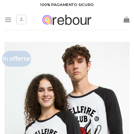
Salta
100% PAGAMENTO SICURO
ai
contenuti
In offerta!