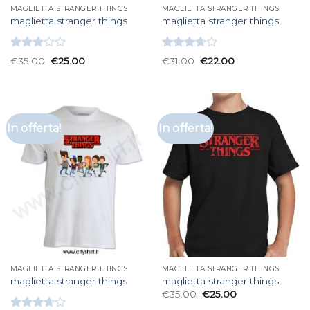
MAGLIETTA STRANGER THINGS
MAGLIETTA STRANGER THINGS
maglietta stranger things
maglietta stranger things
Valutato
Valutato
€
35.00
€
25.00
€
31.00
€
22.00
3.00
3.67
su
su 5
5
In offerta!
In offerta!
MAGLIETTA STRANGER THINGS
MAGLIETTA STRANGER THINGS
maglietta stranger things
maglietta stranger things
€
35.00
€
25.00