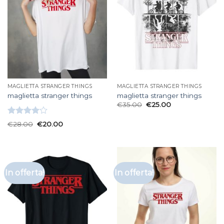
MAGLIETTA STRANGER THINGS
MAGLIETTA STRANGER THINGS
maglietta stranger things
maglietta stranger things
€
35.00
€
25.00
Valutato
€
28.00
€
20.00
4.00
su
5
In offerta!
In offerta!