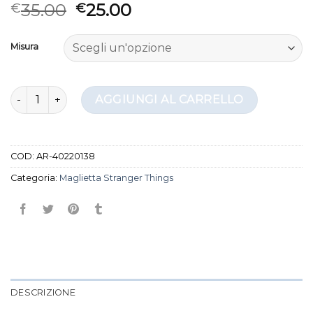
Valutato
3
35.00
25.00
€
€
3.67
su
5 su
base di
Misura
recensioni
maglietta stranger things quantità
AGGIUNGI AL CARRELLO
COD:
AR-40220138
Categoria:
Maglietta Stranger Things
DESCRIZIONE