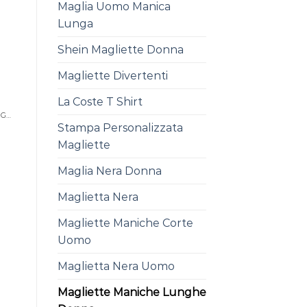
Maglia Uomo Manica
Lunga
Shein Magliette Donna
Magliette Divertenti
La Coste T Shirt
MAGLIETTE MANICHE LUNGHE DONNA
Stampa Personalizzata
Magliette
Maglia Nera Donna
Maglietta Nera
Magliette Maniche Corte
Uomo
Maglietta Nera Uomo
Magliette Maniche Lunghe