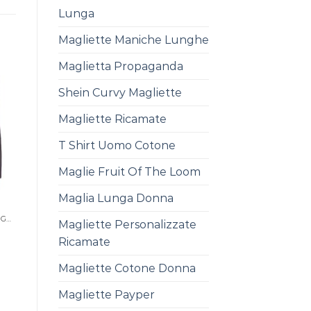
Lunga
Magliette Maniche Lunghe
Maglietta Propaganda
Shein Curvy Magliette
Magliette Ricamate
T Shirt Uomo Cotone
Maglie Fruit Of The Loom
Maglia Lunga Donna
MAGLIETTE MANICHE LUNGHE DONNA
Magliette Personalizzate
Ricamate
Magliette Cotone Donna
Magliette Payper