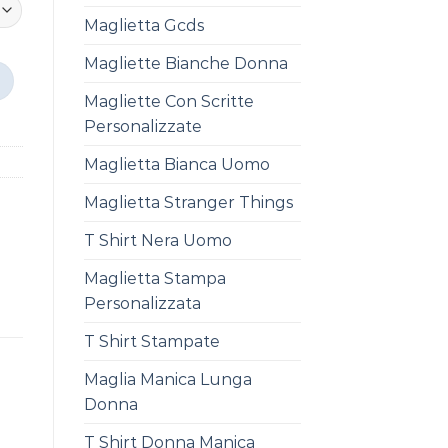
Maglietta Gcds
Magliette Bianche Donna
Magliette Con Scritte
Personalizzate
Maglietta Bianca Uomo
Maglietta Stranger Things
T Shirt Nera Uomo
Maglietta Stampa
Personalizzata
T Shirt Stampate
Maglia Manica Lunga
Donna
T Shirt Donna Manica