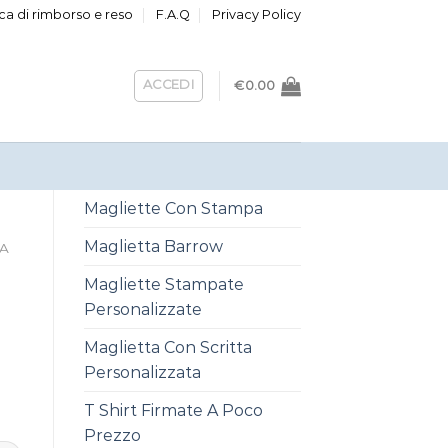
ica di rimborso e reso
F.A.Q
Privacy Policy
ACCEDI
€
0.00
Magliette Con Stampa
Maglietta Barrow
A
Magliette Stampate
Personalizzate
Maglietta Con Scritta
Personalizzata
T Shirt Firmate A Poco
Prezzo