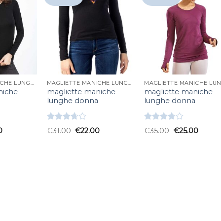
MAGLIETTE MANICHE LUNGHE DONNA
MAGLIETTE MANICHE LUNGHE DONNA
niche
magliette maniche
magliette maniche
a
lunghe donna
lunghe donna
Valutato
Valutato
0
€
31.00
€
22.00
€
35.00
€
25.00
3.67
su
3.67
su
5
5