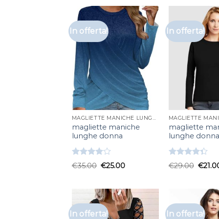
In offerta!
In offerta!
MAGLIETTE MANICHE LUNGHE DONNA
magliette maniche
magliette ma
lunghe donna
lunghe donn
Valutato
Valutato
€
35.00
€
25.00
€
29.00
€
21.0
4.00
su
4.33
su 5
5
In offerta!
In offerta!