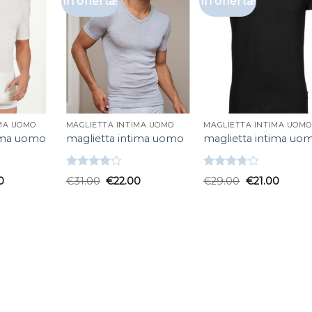
In offerta!
In offerta!
IMA UOMO
MAGLIETTA INTIMA UOMO
MAGLIETTA INTIMA UOMO
tima uomo
maglietta intima uomo
maglietta intima uo
Valutato
Valutato
0
€
31.00
€
22.00
€
29.00
€
21.00
4.00
su
3.67
su
5
5