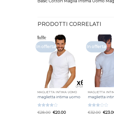
Basic Cotton Maglia Intima Uomo Magl
PRODOTTI CORRELATI
In offerta!
In offerta!
MAGLIETTA INTIMA UOMO
MAGLIETTA INT
maglietta intima uomo
maglietta in
Valutato
Valutato
€
28.00
€
20.00
€
32.00
€
23.0