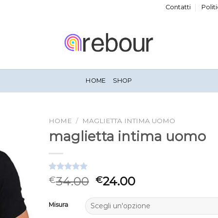
Contatti
Polit
HOME
SHOP
HOME
/
MAGLIETTA INTIMA UOMO
maglietta intima uomo
Valutato
3
34.00
24.00
€
€
5.00
su 5
su base di
recensioni
Misura