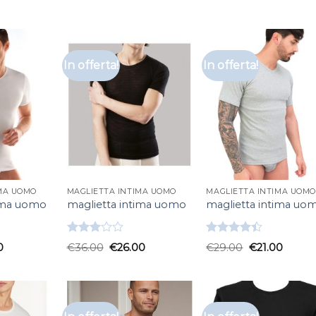
3.33
su
4.00
su
5
5
In offerta!
In offerta!
IMA UOMO
MAGLIETTA INTIMA UOMO
MAGLIETTA INTIMA UOMO
tima uomo
maglietta intima uomo
maglietta intima uo
Valutato
Valutato
0
€
36.00
€
26.00
€
29.00
€
21.00
3.00
4.33
su 5
su 5