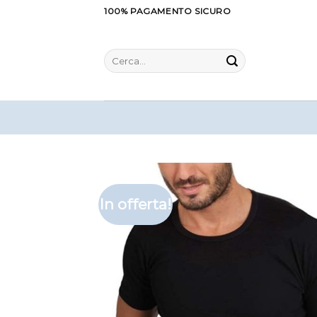
Salta
100% PAGAMENTO SICURO
ai
contenuti
Cerca:
In offerta!