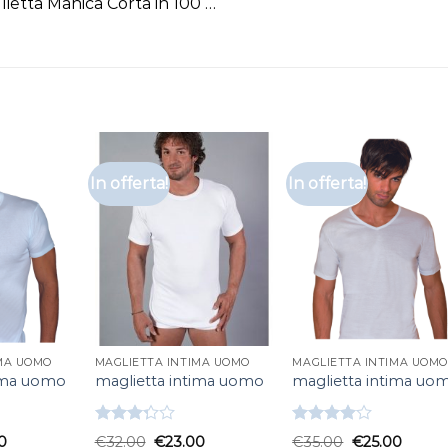
ietta Manica Corta in 100 …
In offerta!
In offerta!
IMA UOMO
MAGLIETTA INTIMA UOMO
MAGLIETTA INTIMA UOMO
tima uomo
maglietta intima uomo
maglietta intima uo
Valutato
Valutato
0
€
32.00
€
23.00
€
35.00
€
25.00