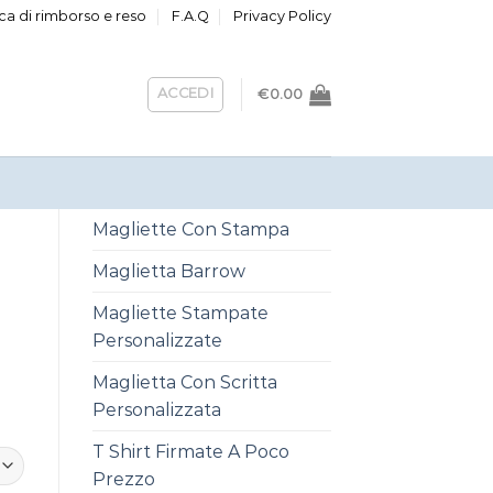
ica di rimborso e reso
F.A.Q
Privacy Policy
ACCEDI
€
0.00
Magliette Con Stampa
Maglietta Barrow
Magliette Stampate
Personalizzate
Maglietta Con Scritta
Personalizzata
T Shirt Firmate A Poco
Prezzo