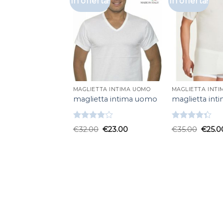
In offerta!
In offerta!
MAGLIETTA INTIMA UOMO
MAGLIETTA INT
maglietta intima uomo
maglietta in
Valutato
Valutato
€
32.00
€
23.00
€
35.00
€
25.0
3.83
su
4.33
su 5
5