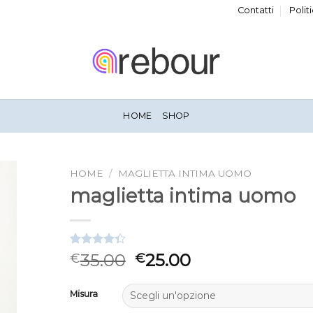
Contatti
Polit
HOME
SHOP
HOME
/
MAGLIETTA INTIMA UOMO
maglietta intima uomo
Valutato
3
35.00
25.00
€
€
4.33
su 5
su base di
recensioni
Misura