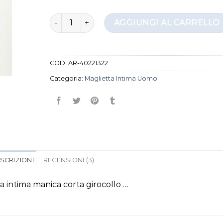
maglietta intima uomo quantità
AGGIUNGI AL CARRELLO
COD:
AR-40221322
Categoria:
Maglietta Intima Uomo
SCRIZIONE
RECENSIONI (3)
intima manica corta girocollo …