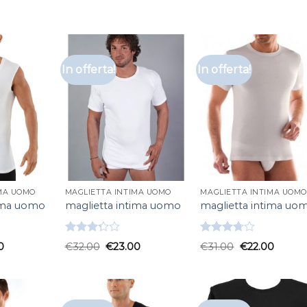
In offerta!
In offerta!
IMA UOMO
MAGLIETTA INTIMA UOMO
MAGLIETTA INTIMA UOMO
tima uomo
maglietta intima uomo
maglietta intima uo
Valutato
Valutato
0
€
32.00
€
23.00
€
31.00
€
22.00
3.33
su
3.67
su
5
5