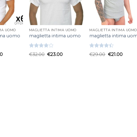
IMA UOMO
MAGLIETTA INTIMA UOMO
MAGLIETTA INTIMA UOMO
tima uomo
maglietta intima uomo
maglietta intima uo
Valutato
Valutato
00
€
32.00
€
23.00
€
29.00
€
21.00
3.83
su
4.33
su 5
5