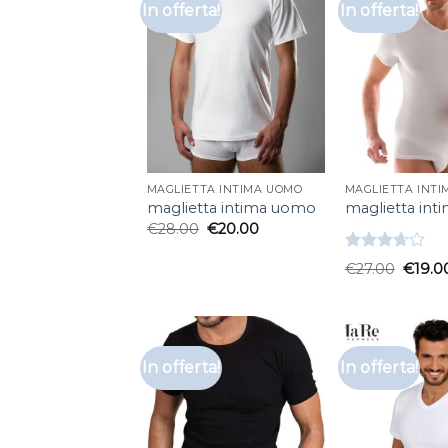
In offerta!
In offerta!
MAGLIETTA INTIMA UOMO
MAGLIETTA INT
maglietta intima uomo
maglietta in
€
28.00
€
20.00
Valutato
€
27.00
€
19.0
3.67
su
5
In offerta!
In offerta!