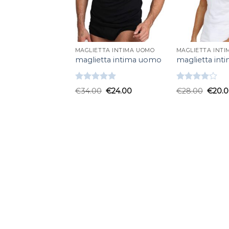
MAGLIETTA INTIMA UOMO
MAGLIETTA INT
maglietta intima uomo
maglietta in
Valutato
Valutato
€
34.00
€
24.00
€
28.00
€
20.
5.00
su 5
4.00
su
5