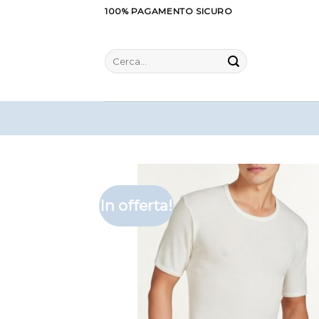
Salta
100% PAGAMENTO SICURO
ai
contenuti
Cerca:
In offerta!