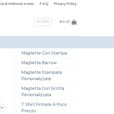
ica di rimborso e reso
F.A.Q
Privacy Policy
ACCEDI
€
0.00
Magliette Con Stampa
Maglietta Barrow
Magliette Stampate
Personalizzate
Maglietta Con Scritta
Personalizzata
T Shirt Firmate A Poco
Prezzo