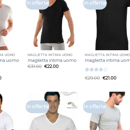
In offerta!
In offerta!
IMA UOMO
MAGLIETTA INTIMA UOMO
MAGLIETTA INTIMA UOMO
tima uomo
maglietta intima uomo
maglietta intima uo
€
31.00
€
22.00
Valutato
0
€
29.00
€
21.00
3.67
su
5
In offerta!
In offerta!