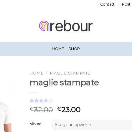
Contatti
Polit
HOME
SHOP
HOME
/
MAGLIE STAMPATE
maglie stampate
Valutato
3
32.00
23.00
€
€
3.67
su
5 su
base di
Misura
recensioni