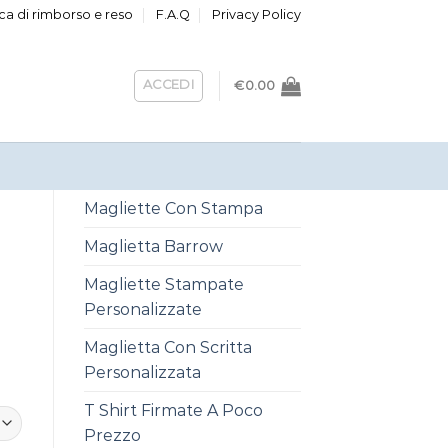
ica di rimborso e reso
F.A.Q
Privacy Policy
ACCEDI
€
0.00
Magliette Con Stampa
Maglietta Barrow
Magliette Stampate
Personalizzate
Maglietta Con Scritta
Personalizzata
T Shirt Firmate A Poco
Prezzo