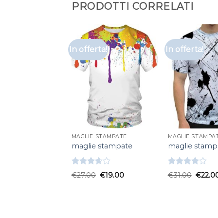
PRODOTTI CORRELATI
In offerta!
In offerta!
MAGLIE STAMPATE
MAGLIE STAMPA
maglie stampate
maglie stamp
Valutato
Valutato
€
27.00
€
19.00
€
31.00
€
22.0
3.67
su
4.00
su
5
5