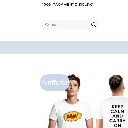
Salta
100% PAGAMENTO SICURO
ai
contenuti
Cerca:
In offerta!