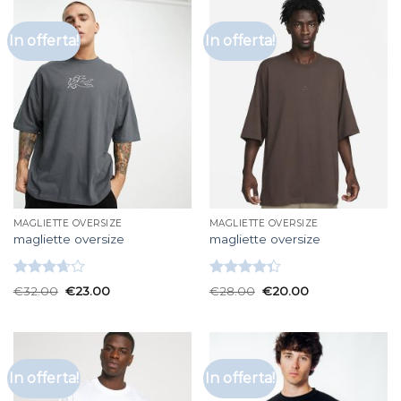
In offerta!
In offerta!
MAGLIETTE OVERSIZE
MAGLIETTE OVERSIZE
magliette oversize
magliette oversize
Valutato
Valutato
€
32.00
€
23.00
€
28.00
€
20.00
3.67
su
4.33
su 5
5
In offerta!
In offerta!