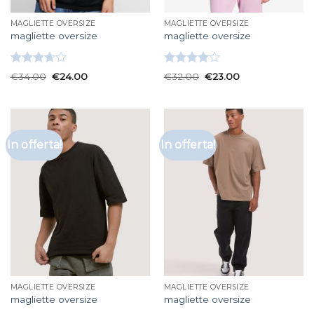
MAGLIETTE OVERSIZE
MAGLIETTE OVERSIZE
magliette oversize
magliette oversize
Valutato
Valutato
€
34.00
€
24.00
€
32.00
€
23.00
3.67
su
4.00
su
5
5
In offerta!
In offerta!
MAGLIETTE OVERSIZE
MAGLIETTE OVERSIZE
magliette oversize
magliette oversize