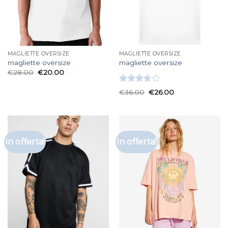
MAGLIETTE OVERSIZE
MAGLIETTE OVERSIZE
magliette oversize
magliette oversize
€
28.00
€
20.00
Valutato
€
36.00
€
26.00
3.67
su
5
In offerta!
In offerta!