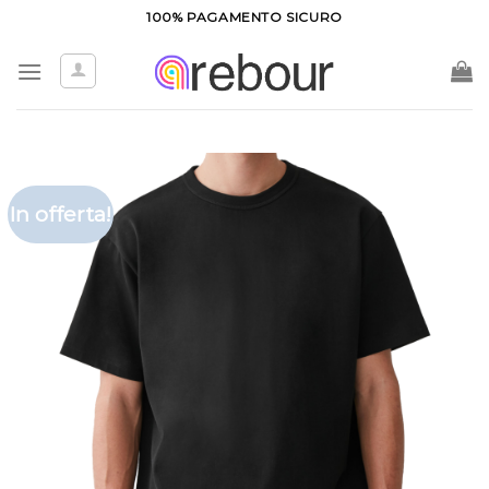
Salta
100% PAGAMENTO SICURO
ai
contenuti
In offerta!