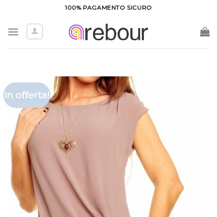
Salta
100% PAGAMENTO SICURO
ai
contenuti
In offerta!