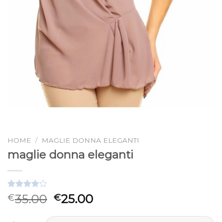
HOME
/
MAGLIE DONNA ELEGANTI
maglie donna eleganti
Valutato
3
35.00
25.00
€
€
4.00
su
5 su
base di