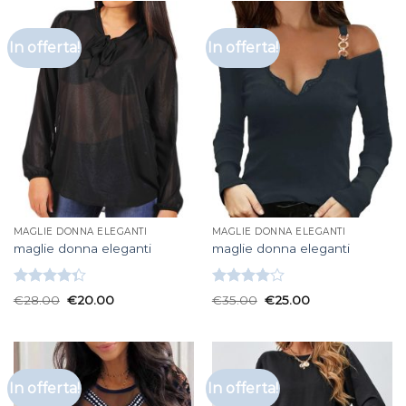
In offerta!
In offerta!
MAGLIE DONNA ELEGANTI
MAGLIE DONNA ELEGANTI
maglie donna eleganti
maglie donna eleganti
Valutato
Valutato
€
28.00
€
20.00
€
35.00
€
25.00
4.33
su 5
4.00
su
5
In offerta!
In offerta!