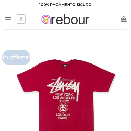
Salta
100% PAGAMENTO SICURO
ai
contenuti
In offerta!