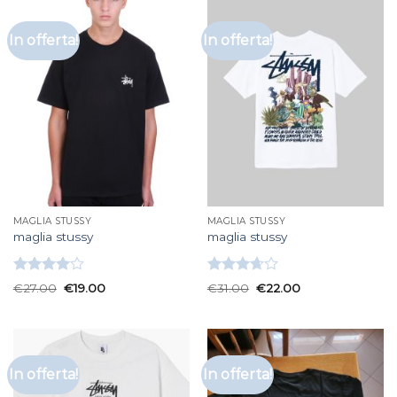
In offerta!
In offerta!
MAGLIA STUSSY
MAGLIA STUSSY
maglia stussy
maglia stussy
Valutato
Valutato
€
27.00
€
19.00
€
31.00
€
22.00
4.00
su
3.67
su
5
5
In offerta!
In offerta!