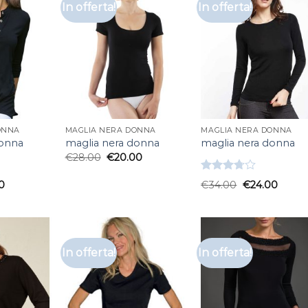
In offerta!
In offerta!
ONNA
MAGLIA NERA DONNA
MAGLIA NERA DONNA
donna
maglia nera donna
maglia nera donna
€
28.00
€
20.00
Valutato
0
€
34.00
€
24.00
3.67
su
5
In offerta!
In offerta!