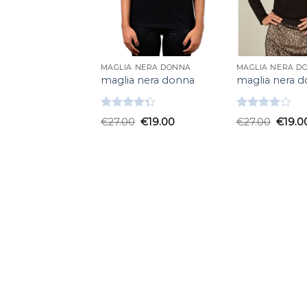
MAGLIA NERA DONNA
MAGLIA NERA D
maglia nera donna
maglia nera 
Valutato
Valutato
€
27.00
€
19.00
€
27.00
€
19.0
4.33
su 5
4.00
su
5