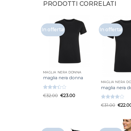
PRODOTTI CORRELATI
In offerta!
In offerta!
MAGLIA NERA DONNA
maglia nera donna
MAGLIA NERA D
maglia nera 
Valutato
€
32.00
€
23.00
3.33
su
5
Valutato
€
31.00
€
22.0
4.00
su
5