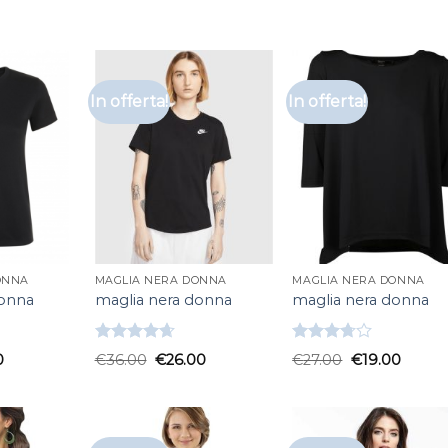
In offerta!
In offerta!
ONNA
MAGLIA NERA DONNA
MAGLIA NERA DONNA
donna
maglia nera donna
maglia nera donna
Valutato
Valutato
0
€
36.00
€
26.00
€
27.00
€
19.00
4.67
su 5
3.67
su
5