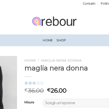
Contatti
Polit
HOME
SHOP
HOME
/
MAGLIA NERA DONNA
maglia nera donna
Valutato
3
36.00
26.00
€
€
3.00
su 5
su
Misura
base di
recensioni