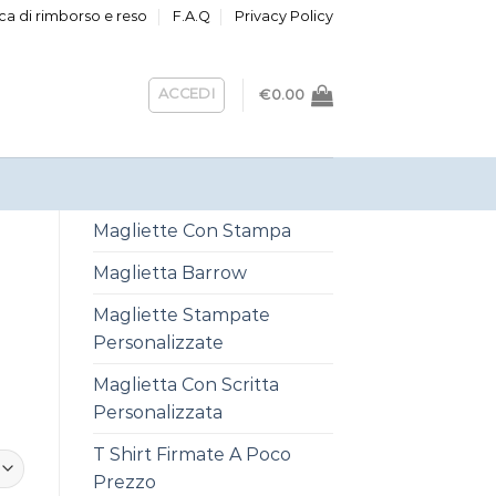
ica di rimborso e reso
F.A.Q
Privacy Policy
ACCEDI
€
0.00
Magliette Con Stampa
Maglietta Barrow
Magliette Stampate
Personalizzate
Maglietta Con Scritta
Personalizzata
T Shirt Firmate A Poco
Prezzo