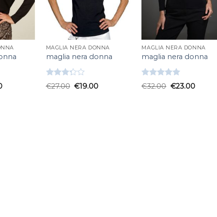
ONNA
MAGLIA NERA DONNA
MAGLIA NERA DONNA
donna
maglia nera donna
maglia nera donna
Valutato
Valutato
0
€
27.00
€
19.00
€
32.00
€
23.00
3.33
su
5.00
su 5
5