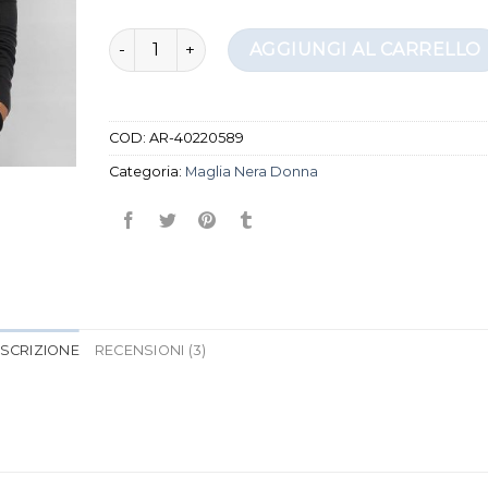
maglia nera donna quantità
AGGIUNGI AL CARRELLO
COD:
AR-40220589
Categoria:
Maglia Nera Donna
SCRIZIONE
RECENSIONI (3)