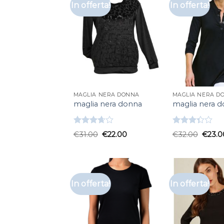
In offerta!
In offerta!
MAGLIA NERA DONNA
MAGLIA NERA D
maglia nera donna
maglia nera 
Valutato
Valutato
€
31.00
€
22.00
€
32.00
€
23.0
3.67
su
3.33
su
5
5
In offerta!
In offerta!