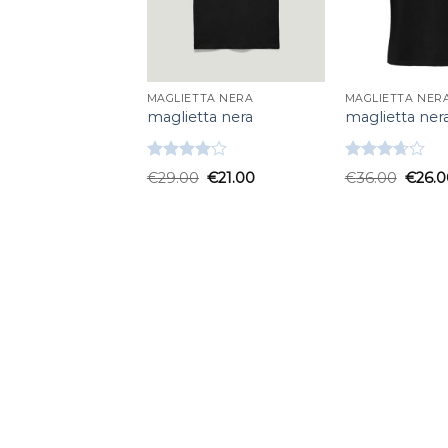
MAGLIETTA NERA
MAGLIETTA NER
maglietta nera
maglietta ner
Valutato
Valutato
€
29.00
€
21.00
€
36.00
€
26.0
4.00
su
3.67
su
5
5