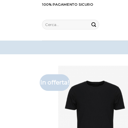
Salta
100% PAGAMENTO SICURO
ai
contenuti
Cerca:
In offerta!