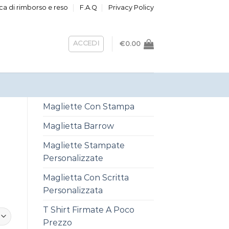
ica di rimborso e reso
F.A.Q
Privacy Policy
ACCEDI
€
0.00
Magliette Con Stampa
Maglietta Barrow
Magliette Stampate
Personalizzate
Maglietta Con Scritta
Personalizzata
T Shirt Firmate A Poco
Prezzo