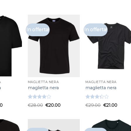
In offerta!
In offerta!
A
MAGLIETTA NERA
MAGLIETTA NERA
a
maglietta nera
maglietta nera
Valutato
Valutato
00
€
28.00
€
20.00
€
29.00
€
21.00
4.00
su
3.33
su
5
5