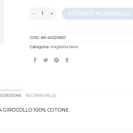
maglietta nera quantità
AGGIUNGI AL CARRELLO
COD:
AR-40220601
Categoria:
Maglietta Nera
SCRIZIONE
RECENSIONI (3)
A GIROCOLLO 100% COTONE