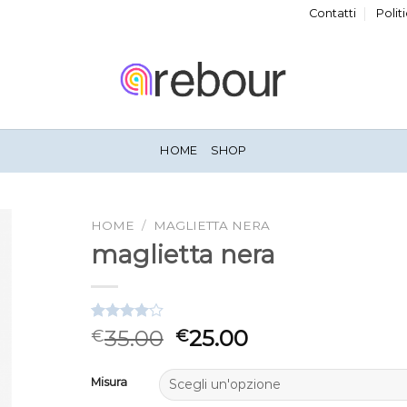
Contatti
Polit
HOME
SHOP
HOME
/
MAGLIETTA NERA
maglietta nera
Valutato
3
35.00
25.00
€
€
4.00
su
5 su
base di
Misura
recensioni