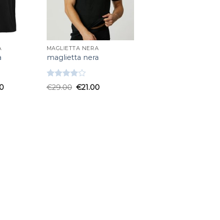
A
MAGLIETTA NERA
a
maglietta nera
Valutato
0
€
29.00
€
21.00
4.00
su
5