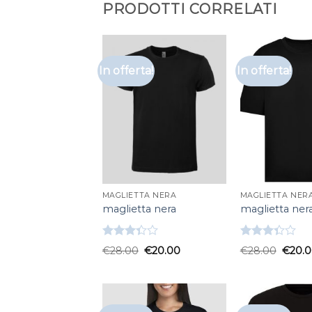
PRODOTTI CORRELATI
In offerta!
In offerta!
MAGLIETTA NERA
MAGLIETTA NER
maglietta nera
maglietta ner
Valutato
Valutato
€
28.00
€
20.00
€
28.00
€
20.
3.33
su
3.33
su
5
5