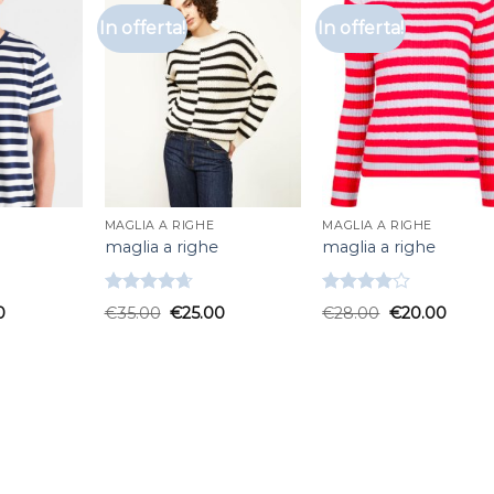
In offerta!
In offerta!
MAGLIA A RIGHE
MAGLIA A RIGHE
maglia a righe
maglia a righe
Valutato
Valutato
0
€
35.00
€
25.00
€
28.00
€
20.00
4.67
su 5
4.00
su
5