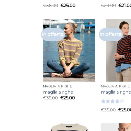
Valutato
Valutato
€
36.00
€
26.00
€
29.00
€
21.0
4.33
su 5
4.50
su 5
In offerta!
In offerta!
MAGLIA A RIGHE
MAGLIA A RIGHE
maglia a righe
maglia a righe
€
35.00
€
25.00
Valutato
€
35.00
€
25.0
4.00
su
5