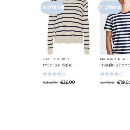
In offerta!
In offerta!
MAGLIA A RIGHE
MAGLIA A RIGHE
maglia a righe
maglia a righe
Valutato
Valutato
€
36.00
€
26.00
€
27.00
€
19.0
4.00
su
4.00
su
5
5