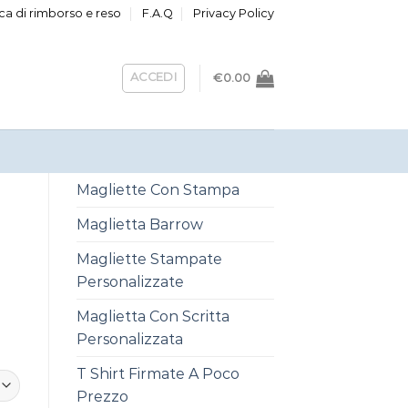
ica di rimborso e reso
F.A.Q
Privacy Policy
ACCEDI
€
0.00
Magliette Con Stampa
Maglietta Barrow
Magliette Stampate
Personalizzate
Maglietta Con Scritta
Personalizzata
T Shirt Firmate A Poco
Prezzo