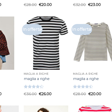
Valutato
Valutato
0
€
28.00
€
20.00
€
32.00
€
23.00
4.67
su 5
4.67
su 5
In offerta!
In offerta!
MAGLIA A RIGHE
MAGLIA A RIGHE
maglia a righe
maglia a righe
Valutato
Valutato
0
€
36.00
€
26.00
€
28.00
€
20.00
4.33
su 5
4.33
su 5