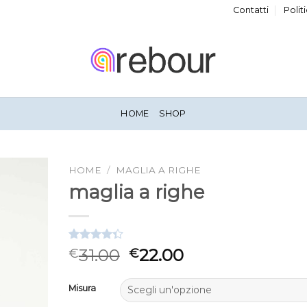
Contatti
Polit
HOME
SHOP
HOME
/
MAGLIA A RIGHE
maglia a righe
Valutato
3
31.00
22.00
€
€
4.33
su 5
su base di
recensioni
Misura