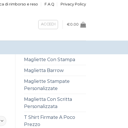
ica di rimborso e reso
F.A.Q
Privacy Policy
ACCEDI
€
0.00
Magliette Con Stampa
Maglietta Barrow
Magliette Stampate
Personalizzate
Maglietta Con Scritta
Personalizzata
T Shirt Firmate A Poco
Prezzo