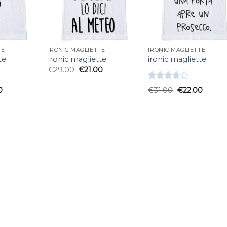
TE
IRONIC MAGLIETTE
IRONIC MAGLIETTE
te
ironic magliette
ironic magliette
€
29.00
€
21.00
Valutato
0
€
31.00
€
22.00
3.67
su
5