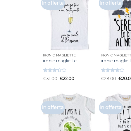
In offerta!
In offerta!
IRONIC MAGLIETTE
IRONIC MAGLIET
ironic magliette
ironic magliet
Valutato
Valutato
€
31.00
€
22.00
€
28.00
€
20.
3.33
su
4.33
su 5
5
In offerta!
In offerta!