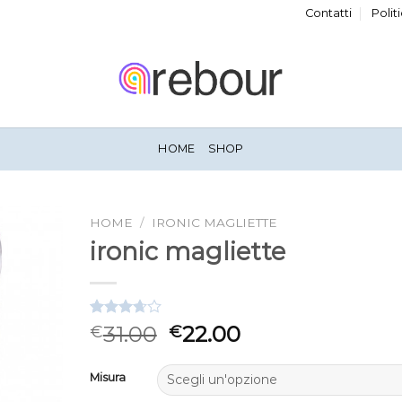
Contatti
Polit
HOME
SHOP
HOME
/
IRONIC MAGLIETTE
ironic magliette
Valutato
3
31.00
22.00
€
€
3.67
su
5 su
base di
Misura
recensioni