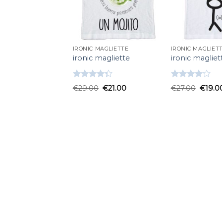
IRONIC MAGLIETTE
IRONIC MAGLIET
ironic magliette
ironic magliet
Valutato
Valutato
€
29.00
€
21.00
€
27.00
€
19.0
4.33
su 5
4.00
su
5