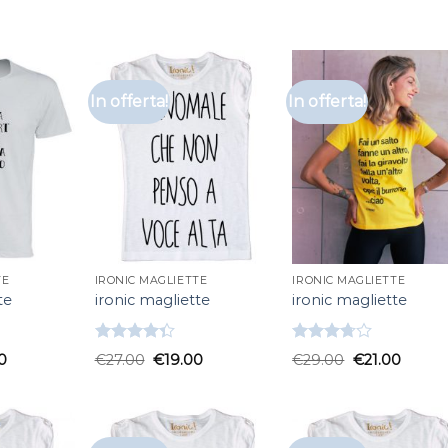
In offerta!
In offerta!
TE
IRONIC MAGLIETTE
IRONIC MAGLIETTE
te
ironic magliette
ironic magliette
Valutato
Valutato
0
€
27.00
€
19.00
€
29.00
€
21.00
4.33
su 5
3.67
su
5