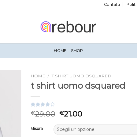
Contatti
Polit
HOME
SHOP
HOME
/
T SHIRT UOMO DSQUARED
t shirt uomo dsquared
Valutato
3
29.00
21.00
€
€
4.00
su
5 su
base di
Misura
recensioni