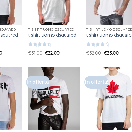
DSQUARED
T SHIRT UOMO DSQUARED
T SHIRT UOMO DSQUARE
dsquared
t shirt uomo dsquared
t shirt uomo dsquar
Valutato
Valutato
0
€
31.00
€
22.00
€
32.00
€
23.00
4.33
su 5
4.00
su
5
In offerta!
In offerta!