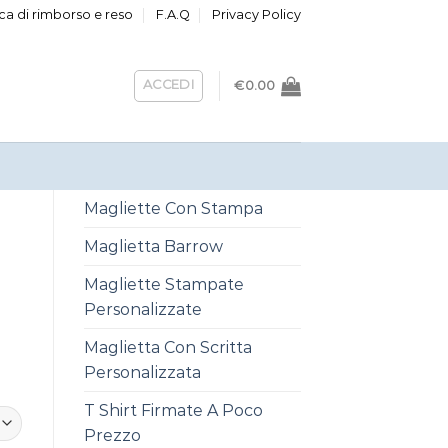
ica di rimborso e reso
F.A.Q
Privacy Policy
ACCEDI
€
0.00
Magliette Con Stampa
Maglietta Barrow
Magliette Stampate
Personalizzate
Maglietta Con Scritta
Personalizzata
T Shirt Firmate A Poco
Prezzo