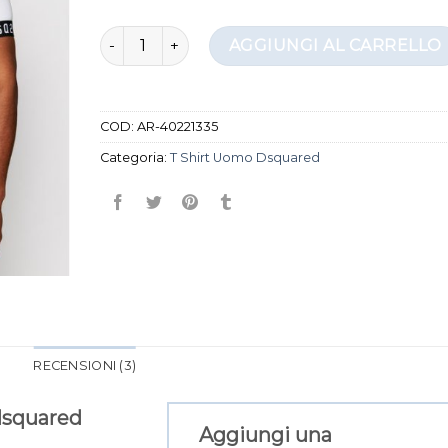
t shirt uomo dsquared quantità
AGGIUNGI AL CARRELLO
COD:
AR-40221335
Categoria:
T Shirt Uomo Dsquared
RECENSIONI (3)
dsquared
Aggiungi una