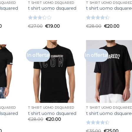
DSQUARED
T SHIRT UOMO DSQUARED
T SHIRT UOMO DSQUARE
dsquared
t shirt uomo dsquared
t shirt uomo dsquar
Valutato
Valutato
0
€
27.00
€
19.00
€
28.00
€
20.00
3.33
su
4.33
su 5
5
In offerta!
In offerta!
DSQUARED
T SHIRT UOMO DSQUARED
T SHIRT UOMO DSQUARE
dsquared
t shirt uomo dsquared
t shirt uomo dsquar
€
28.00
€
20.00
Valutato
0
€
35.00
€
25.00