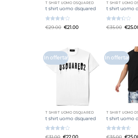
T SHIRT UOMO DSQUARED
T SHIRT UOMO 
t shirt uomo dsquared
t shirt uomo 
Valutato
Valutato
€
29.00
€
21.00
€
35.00
€
25.0
3.67
su
3.33
su
5
5
In offerta!
In offerta!
T SHIRT UOMO DSQUARED
T SHIRT UOMO 
t shirt uomo dsquared
t shirt uomo 
Valutato
Valutato
€
31.00
€
22.00
€
35.00
€
25.0