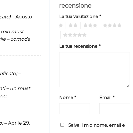
recensione
cato)
–
Agosto
La tua valutazione
*
1
2
3
4
l mio must-
5
tile – comode
La tua recensione
*
rificato)
–
nti – un must
rno.
Nome
*
Email
*
o)
–
Aprile 29,
Salva il mio nome, email e