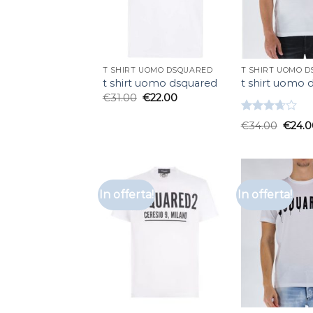
T SHIRT UOMO DSQUARED
T SHIRT UOMO 
t shirt uomo dsquared
t shirt uomo 
€
31.00
€
22.00
Valutato
€
34.00
€
24.0
3.67
su
5
In offerta!
In offerta!