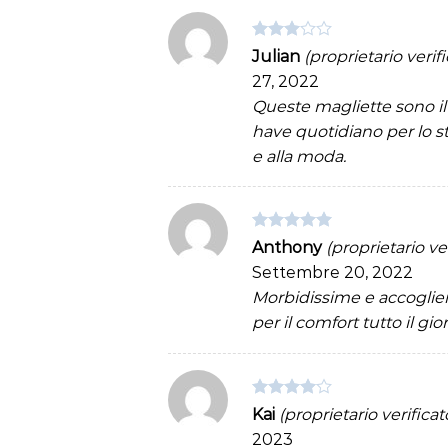
Valutato
Julian
(proprietario verifi
3
su 5
27, 2022
Queste magliette sono i
have quotidiano per lo s
e alla moda.
Valutato
5
Anthony
(proprietario ve
su 5
Settembre 20, 2022
Morbidissime e accoglie
per il comfort tutto il gio
Valutato
Kai
(proprietario verificat
4
su 5
2023