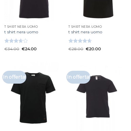
T SHIRT NERA UOMO
T SHIRT NERA UOMO
t shirt nera uomo
t shirt nera uomo
Valutato
Valutato
€
34.00
€
24.00
€
28.00
€
20.00
3.67
su
4.67
su 5
5
In offerta!
In offerta!