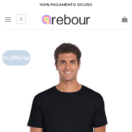
Salta
100% PAGAMENTO SICURO
ai
contenuti
In offerta!