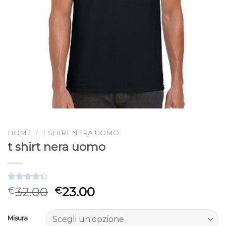
HOME
/
T SHIRT NERA UOMO
t shirt nera uomo
Valutato
3
32.00
23.00
€
€
4.33
su 5
su base di
recensioni
Misura