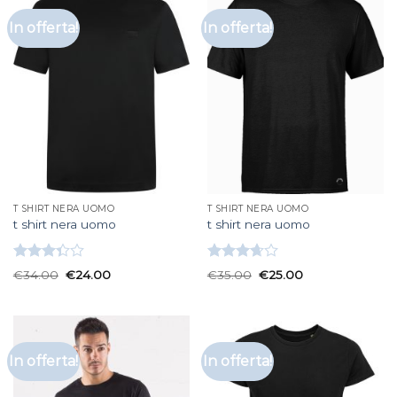
In offerta!
In offerta!
T SHIRT NERA UOMO
T SHIRT NERA UOMO
t shirt nera uomo
t shirt nera uomo
Valutato
Valutato
€
34.00
€
24.00
€
35.00
€
25.00
3.33
su
3.67
su
5
5
In offerta!
In offerta!