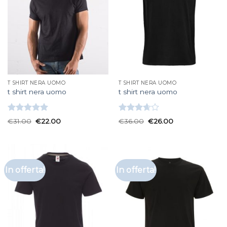
T SHIRT NERA UOMO
T SHIRT NERA UOMO
t shirt nera uomo
t shirt nera uomo
Valutato
Valutato
€
31.00
€
22.00
€
36.00
€
26.00
5.00
su 5
3.67
su
5
In offerta!
In offerta!