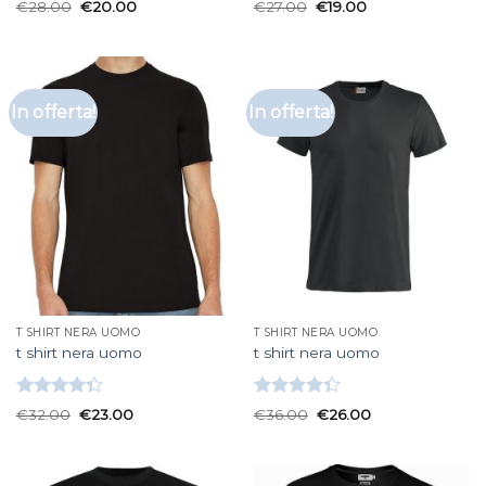
Valutato
Valutato
€
28.00
€
20.00
€
27.00
€
19.00
3.67
su
3.33
su
5
5
In offerta!
In offerta!
T SHIRT NERA UOMO
T SHIRT NERA UOMO
t shirt nera uomo
t shirt nera uomo
Valutato
Valutato
€
32.00
€
23.00
€
36.00
€
26.00
4.33
su 5
4.33
su 5