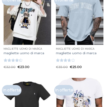
In offerta!
In offerta!
MAGLIETTE UOMO DI MARCA
MAGLIETTE UOMO DI MARCA
magliette uomo di marca
magliette uomo di marca
Valutato
Valutato
€
32.00
€
23.00
€
35.00
€
25.00
4.33
su 5
3.67
su
5
In offerta!
In offerta!