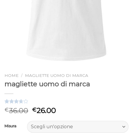
HOME
/
MAGLIETTE UOMO DI MARCA
magliette uomo di marca
Valutato
3
36.00
26.00
€
€
3.67
su
5 su
base di
Misura
recensioni