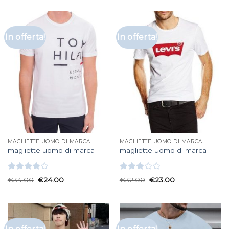
5
In offerta!
In offerta!
MAGLIETTE UOMO DI MARCA
MAGLIETTE UOMO DI MARCA
magliette uomo di marca
magliette uomo di marca
Valutato
Valutato
€
34.00
€
24.00
€
32.00
€
23.00
3.83
su
3.00
5
su 5