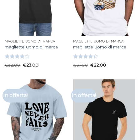
MAGLIETTE UOMO DI MARCA
MAGLIETTE UOMO DI MARCA
magliette uomo di marca
magliette uomo di marca
Valutato
Valutato
€
32.00
€
23.00
€
31.00
€
22.00
3.83
su
4.33
su 5
5
In offerta!
In offerta!