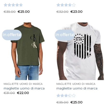
Valutato
Valutato
€
35.00
€
25.00
€
32.00
€
23.00
4.67
su 5
3.67
su
5
In offerta!
In offerta!
MAGLIETTE UOMO DI MARCA
MAGLIETTE UOMO DI MARCA
magliette uomo di marca
magliette uomo di marca
€
31.00
€
22.00
Valutato
€
35.00
€
25.00
3.33
su