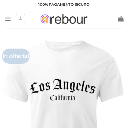
Salta
100% PAGAMENTO SICURO
ai
contenuti
In offerta!