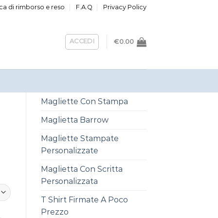
ica di rimborso e reso
F.A.Q
Privacy Policy
ACCEDI
€
0.00
Magliette Con Stampa
Maglietta Barrow
Magliette Stampate
Personalizzate
Maglietta Con Scritta
Personalizzata
T Shirt Firmate A Poco
Prezzo