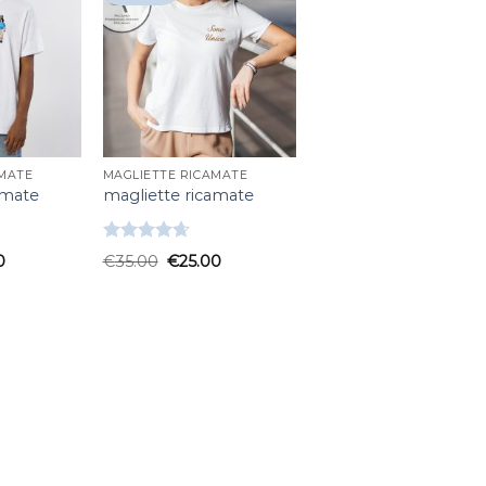
AMATE
MAGLIETTE RICAMATE
amate
magliette ricamate
Valutato
0
€
35.00
€
25.00
4.67
su 5