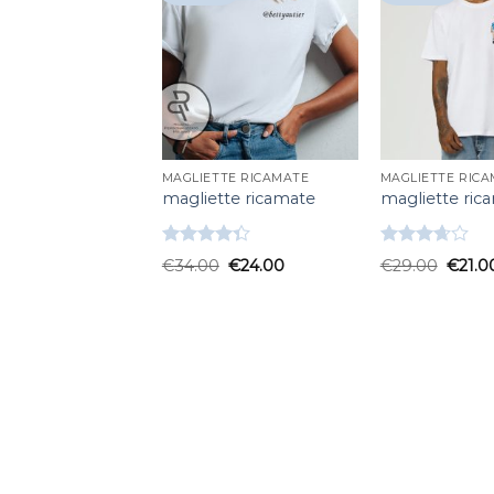
MAGLIETTE RICAMATE
MAGLIETTE RIC
magliette ricamate
magliette ric
Valutato
Valutato
€
34.00
€
24.00
€
29.00
€
21.0
4.33
su 5
3.67
su
5