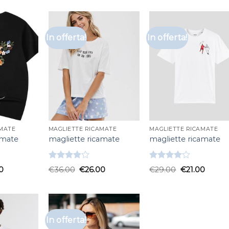
In offerta!
In offerta!
AMATE
MAGLIETTE RICAMATE
MAGLIETTE RICAMATE
amate
magliette ricamate
magliette ricamate
Valutato
Valutato
0
€
36.00
€
26.00
€
29.00
€
21.00
4.00
su
4.00
su
5
5
In offerta!