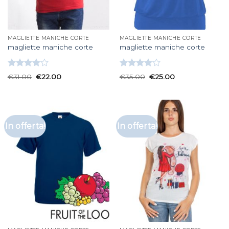
MAGLIETTE MANICHE CORTE
MAGLIETTE MANICHE CORTE
magliette maniche corte
magliette maniche corte
Valutato
Valutato
€
31.00
€
22.00
€
35.00
€
25.00
4.00
su
4.00
su
5
5
In offerta!
In offerta!