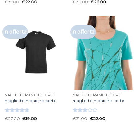
Valutato
Valutato
€
31.00
€
22.00
€
36.00
€
26.00
4.67
su 5
3.67
su
5
In offerta!
In offerta!
MAGLIETTE MANICHE CORTE
MAGLIETTE MANICHE CORTE
magliette maniche corte
magliette maniche corte
Valutato
Valutato
€
27.00
€
19.00
€
31.00
€
22.00
4.67
su 5
3.00
su 5