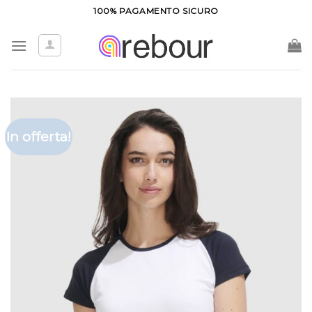
Salta
100% PAGAMENTO SICURO
ai
contenuti
In offerta!