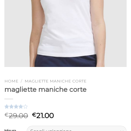
HOME
/
MAGLIETTE MANICHE CORTE
magliette maniche corte
Valutato
3
29.00
21.00
€
€
4.00
su
5 su
base di
Misura