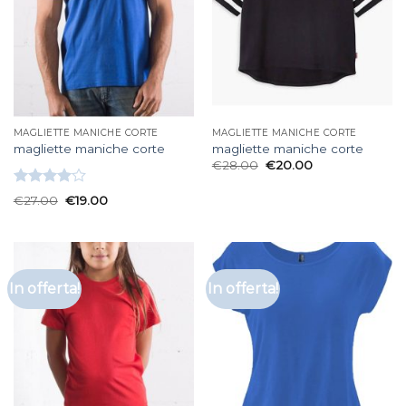
MAGLIETTE MANICHE CORTE
MAGLIETTE MANICHE CORTE
magliette maniche corte
magliette maniche corte
€
28.00
€
20.00
Valutato
€
27.00
€
19.00
4.00
su
5
In offerta!
In offerta!