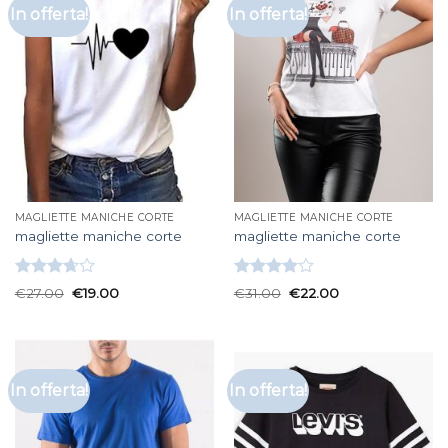
In offerta!
In offerta!
MAGLIETTE MANICHE CORTE
MAGLIETTE MANICHE CORTE
magliette maniche corte
magliette maniche corte
Valutato
Valutato
€
27.00
€
19.00
€
31.00
€
22.00
3.67
su
4.00
su
5
5
In offerta!
In offerta!