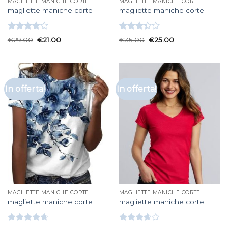
MAGLIETTE MANICHE CORTE
MAGLIETTE MANICHE CORTE
magliette maniche corte
magliette maniche corte
Valutato
Valutato
€
29.00
€
21.00
€
35.00
€
25.00
4.00
su
3.33
su
5
5
In offerta!
In offerta!
MAGLIETTE MANICHE CORTE
MAGLIETTE MANICHE CORTE
magliette maniche corte
magliette maniche corte