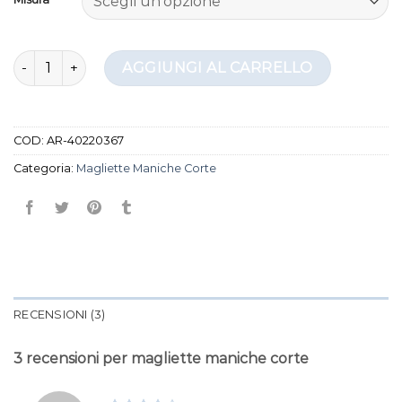
recensioni
magliette maniche corte quantità
AGGIUNGI AL CARRELLO
COD:
AR-40220367
Categoria:
Magliette Maniche Corte
RECENSIONI (3)
3 recensioni per
magliette maniche corte