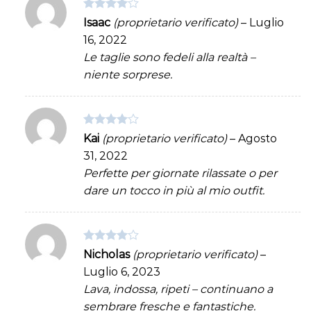
Valutato
Isaac
(proprietario verificato)
–
Luglio
4
su 5
16, 2022
Le taglie sono fedeli alla realtà –
niente sorprese.
Valutato
Kai
(proprietario verificato)
–
Agosto
4
su 5
31, 2022
Perfette per giornate rilassate o per
dare un tocco in più al mio outfit.
Valutato
Nicholas
(proprietario verificato)
–
4
su 5
Luglio 6, 2023
Lava, indossa, ripeti – continuano a
sembrare fresche e fantastiche.