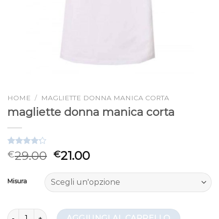
HOME
/
MAGLIETTE DONNA MANICA CORTA
magliette donna manica corta
Valutato
6
29.00
21.00
€
€
4.17
su 5
su base
di
Misura
recensioni
magliette donna manica corta quantità
AGGIUNGI AL CARRELLO