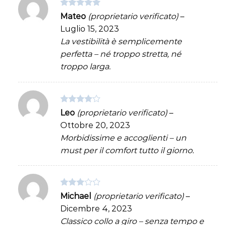
Valutato
5
Mateo
(proprietario verificato)
–
su 5
Luglio 15, 2023
La vestibilità è semplicemente
perfetta – né troppo stretta, né
troppo larga.
Valutato
Leo
(proprietario verificato)
–
4
su 5
Ottobre 20, 2023
Morbidissime e accoglienti – un
must per il comfort tutto il giorno.
Valutato
Michael
(proprietario verificato)
–
3
su 5
Dicembre 4, 2023
Classico collo a giro – senza tempo e