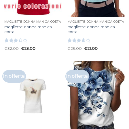
MAGLIETTE DONNA MANICA CORTA
MAGLIETTE DONNA MANICA CORTA
magliette donna manica
magliette donna manica
corta
corta
Valutato
Valutato
€
32.00
€
23.00
€
29.00
€
21.00
3.33
su
3.67
su
5
5
In offerta!
In offerta!