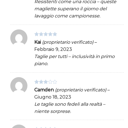
Resistenti come una roccia – queste
magliette superano il giorno del
lavaggio come campionesse.
Valutato
5
Kai
(proprietario verificato)
–
su 5
Febbraio 9, 2023
Taglie per tutti – inclusività in primo
piano.
Valutato
Camden
(proprietario verificato)
–
3
su 5
Giugno 18, 2023
Le taglie sono fedeli alla realtà –
niente sorprese.