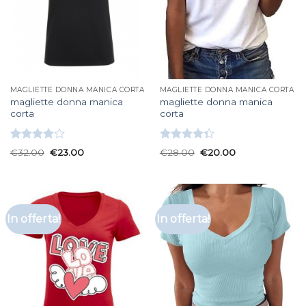
MAGLIETTE DONNA MANICA CORTA
MAGLIETTE DONNA MANICA CORTA
magliette donna manica
magliette donna manica
corta
corta
Valutato
Valutato
€
32.00
€
23.00
€
28.00
€
20.00
4.00
su
4.33
su 5
5
In offerta!
In offerta!