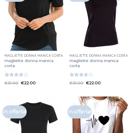
MAGLIETTE DONNA MANICA CORTA
MAGLIETTE DONNA MANICA CORTA
magliette donna manica
magliette donna manica
corta
corta
Valutato
Valutato
€
31.00
€
22.00
€
31.00
€
22.00
4.00
su
3.67
su
5
5
In offerta!
In offerta!