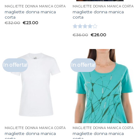
MAGLIETTE DONNA MANICA CORTA
MAGLIETTE DONNA MANICA CORTA
magliette donna manica
magliette donna manica
corta
corta
€
32.00
€
23.00
Valutato
€
36.00
€
26.00
4.00
su
5
In offerta!
In offerta!
MAGLIETTE DONNA MANICA CORTA
MAGLIETTE DONNA MANICA CORTA
magliette donna manica
magliette donna manica
corta
corta