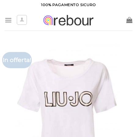
Salta
100% PAGAMENTO SICURO
ai
contenuti
In offerta!