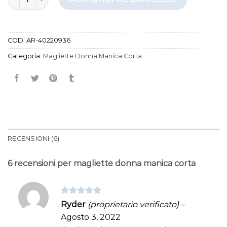
COD:
AR-40220936
Categoria:
Magliette Donna Manica Corta
RECENSIONI (6)
6 recensioni per
magliette donna manica corta
Valutato
5
Ryder
(proprietario verificato)
–
su 5
Agosto 3, 2022