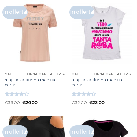
In offerta!
In offerta!
MAGLIETTE DONNA MANICA CORTA
MAGLIETTE DONNA MANICA CORTA
magliette donna manica
magliette donna manica
corta
corta
Valutato
Valutato
€
36.00
€
26.00
€
32.00
€
23.00
3.67
su
4.33
su 5
5
In offerta!
In offerta!