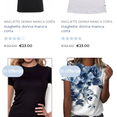
MAGLIETTE DONNA MANICA CORTA
MAGLIETTE DONNA MANICA CORTA
magliette donna manica
magliette donna manica
corta
corta
Valutato
Valutato
€
32.00
€
23.00
€
32.00
€
23.00
4.00
su
4.67
su 5
5
In offerta!
In offerta!