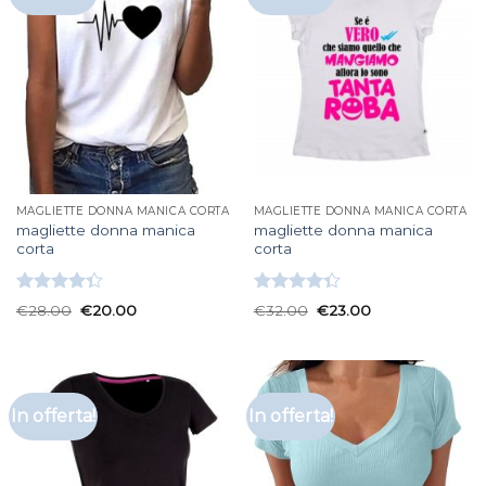
MAGLIETTE DONNA MANICA CORTA
MAGLIETTE DONNA MANICA CORTA
magliette donna manica
magliette donna manica
corta
corta
Valutato
Valutato
€
28.00
€
20.00
€
32.00
€
23.00
4.33
su 5
4.33
su 5
In offerta!
In offerta!