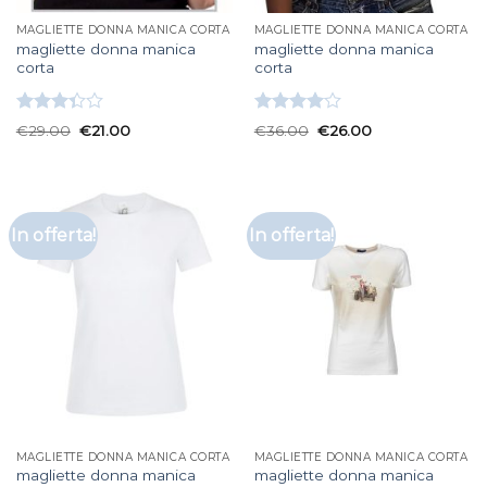
MAGLIETTE DONNA MANICA CORTA
MAGLIETTE DONNA MANICA CORTA
magliette donna manica
magliette donna manica
corta
corta
Valutato
Valutato
€
29.00
€
21.00
€
36.00
€
26.00
3.33
su
4.00
su
5
5
In offerta!
In offerta!
MAGLIETTE DONNA MANICA CORTA
MAGLIETTE DONNA MANICA CORTA
magliette donna manica
magliette donna manica