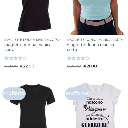
MAGLIETTE DONNA MANICA CORTA
MAGLIETTE DONNA MANICA CORTA
magliette donna manica
magliette donna manica
corta
corta
Valutato
Valutato
€
31.00
€
22.00
€
29.00
€
21.00
3.67
su
3.67
su
5
5
In offerta!
In offerta!