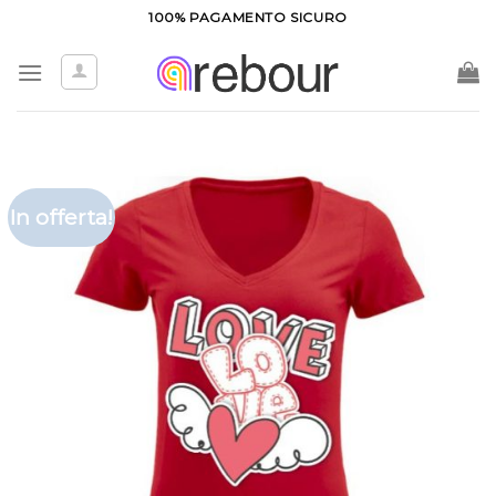
Salta
100% PAGAMENTO SICURO
ai
contenuti
In offerta!