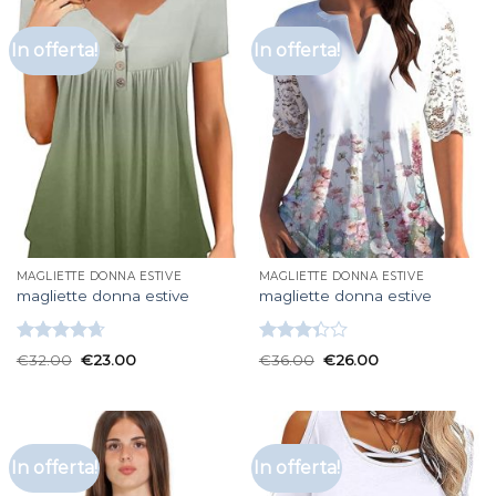
In offerta!
In offerta!
MAGLIETTE DONNA ESTIVE
MAGLIETTE DONNA ESTIVE
magliette donna estive
magliette donna estive
Valutato
Valutato
€
32.00
€
23.00
€
36.00
€
26.00
4.67
su 5
3.33
su
5
In offerta!
In offerta!