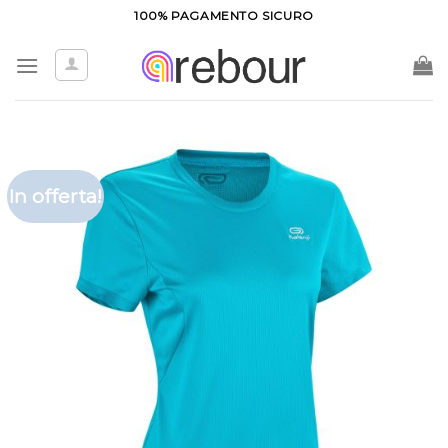
Salta
100% PAGAMENTO SICURO
ai
contenuti
In offerta!