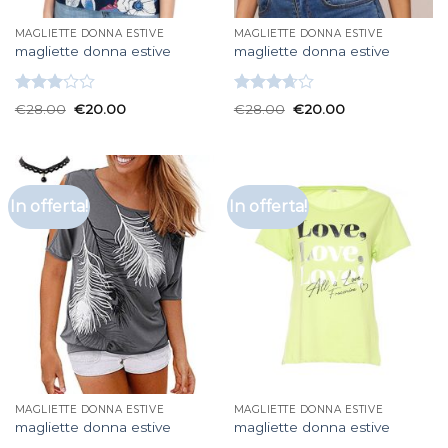
MAGLIETTE DONNA ESTIVE
MAGLIETTE DONNA ESTIVE
magliette donna estive
magliette donna estive
Valutato
Valutato
€
28.00
€
20.00
€
28.00
€
20.00
3.00
3.67
su
su 5
5
In offerta!
In offerta!
MAGLIETTE DONNA ESTIVE
MAGLIETTE DONNA ESTIVE
magliette donna estive
magliette donna estive