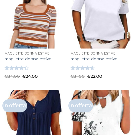
MAGLIETTE DONNA ESTIVE
MAGLIETTE DONNA ESTIVE
magliette donna estive
magliette donna estive
Valutato
Valutato
€
34.00
€
24.00
€
31.00
€
22.00
4.33
su 5
4.67
su 5
In offerta!
In offerta!