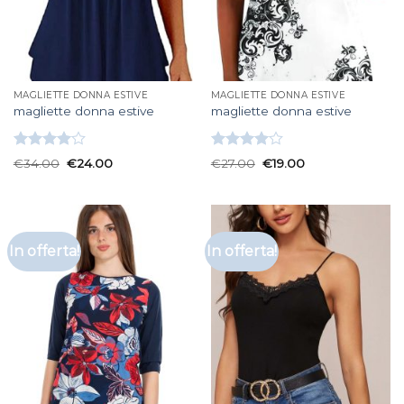
MAGLIETTE DONNA ESTIVE
MAGLIETTE DONNA ESTIVE
magliette donna estive
magliette donna estive
Valutato
Valutato
€
34.00
€
24.00
€
27.00
€
19.00
4.00
su
4.00
su
5
5
In offerta!
In offerta!