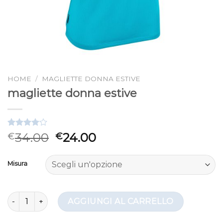
HOME
/
MAGLIETTE DONNA ESTIVE
magliette donna estive
Valutato
3
34.00
24.00
€
€
4.00
su
5 su
base di
Misura
recensioni
magliette donna estive quantità
AGGIUNGI AL CARRELLO