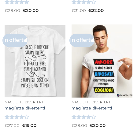
Valutato
Valutato
€
28.00
€
20.00
€
31.00
€
22.00
4.67
su 5
4.00
su
5
In offerta!
In offerta!
MAGLIETTE DIVERTENTI
MAGLIETTE DIVERTENTI
magliette divertenti
magliette divertenti
Valutato
Valutato
€
27.00
€
19.00
€
28.00
€
20.00
3.67
su
4.00
su
5
5