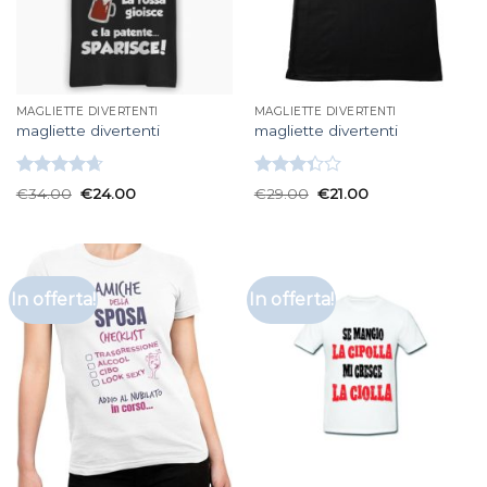
MAGLIETTE DIVERTENTI
MAGLIETTE DIVERTENTI
magliette divertenti
magliette divertenti
Valutato
Valutato
€
34.00
€
24.00
€
29.00
€
21.00
4.67
su 5
3.33
su
5
In offerta!
In offerta!