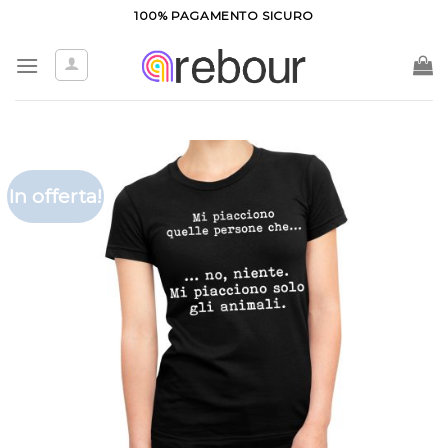
Salta
100% PAGAMENTO SICURO
ai
contenuti
In offerta!