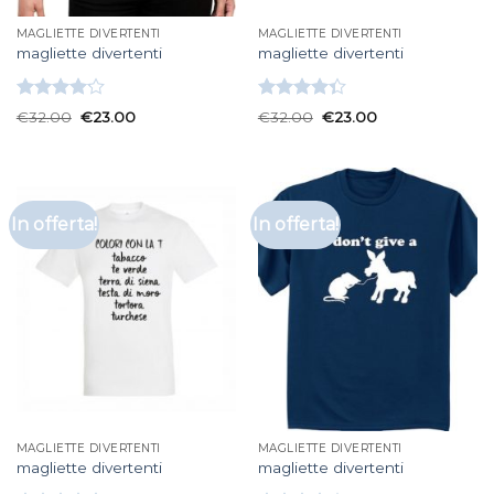
MAGLIETTE DIVERTENTI
MAGLIETTE DIVERTENTI
magliette divertenti
magliette divertenti
Valutato
Valutato
€
32.00
€
23.00
€
32.00
€
23.00
4.17
su 5
4.33
su 5
In offerta!
In offerta!
MAGLIETTE DIVERTENTI
MAGLIETTE DIVERTENTI
magliette divertenti
magliette divertenti