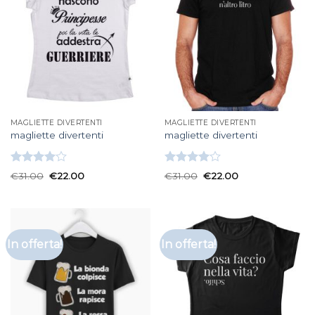
MAGLIETTE DIVERTENTI
MAGLIETTE DIVERTENTI
magliette divertenti
magliette divertenti
Valutato
Valutato
€
31.00
€
22.00
€
31.00
€
22.00
4.00
su
4.00
su
5
5
In offerta!
In offerta!