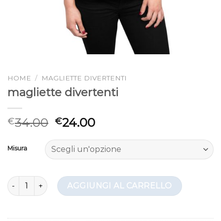
HOME
/
MAGLIETTE DIVERTENTI
magliette divertenti
34.00
24.00
€
€
Misura
magliette divertenti quantità
AGGIUNGI AL CARRELLO