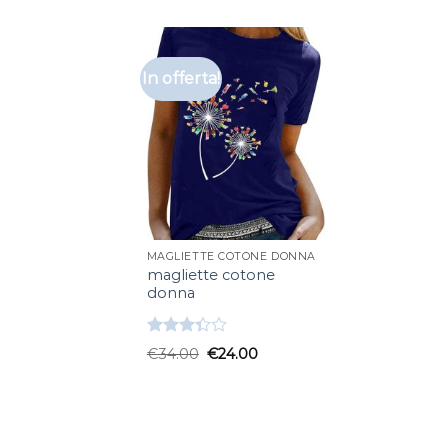
In offerta!
MAGLIETTE COTONE DONNA
magliette cotone
donna
Valutato
€
34.00
€
24.00
3.33
su
5