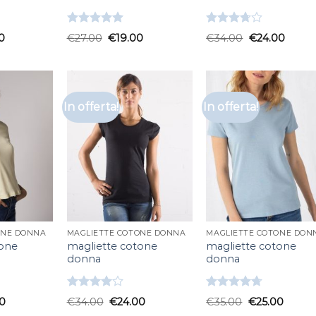
Valutato
Valutato
0
€
27.00
€
19.00
€
34.00
€
24.00
5.00
su 5
3.67
su
5
In offerta!
In offerta!
ONE DONNA
MAGLIETTE COTONE DONNA
MAGLIETTE COTONE DON
tone
magliette cotone
magliette cotone
donna
donna
Valutato
Valutato
0
€
34.00
€
24.00
€
35.00
€
25.00
4.00
su
4.67
su 5