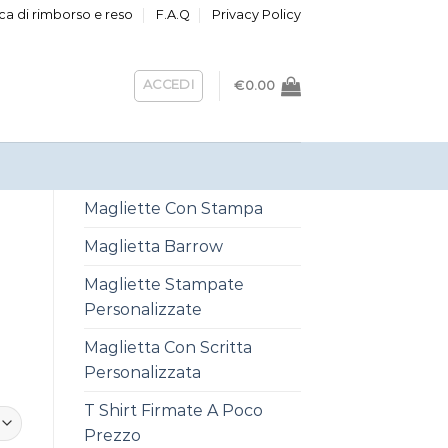
ica di rimborso e reso
F.A.Q
Privacy Policy
ACCEDI
€
0.00
Magliette Con Stampa
Maglietta Barrow
Magliette Stampate
Personalizzate
Maglietta Con Scritta
Personalizzata
T Shirt Firmate A Poco
Prezzo