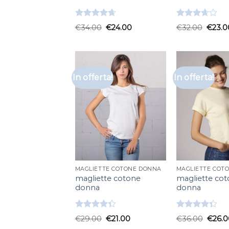
Valutato
Valutato
€
34.00
€
24.00
€
32.00
€
23.0
4.67
su 5
3.67
su
5
In offerta!
In offerta!
MAGLIETTE COTONE DONNA
MAGLIETTE COT
magliette cotone
magliette co
donna
donna
Valutato
Valutato
€
29.00
€
21.00
€
36.00
€
26.0
4.33
su 5
4.33
su 5