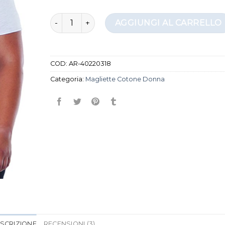
magliette cotone donna quantità
AGGIUNGI AL CARRELLO
COD:
AR-40220318
Categoria:
Magliette Cotone Donna
SCRIZIONE
RECENSIONI (3)