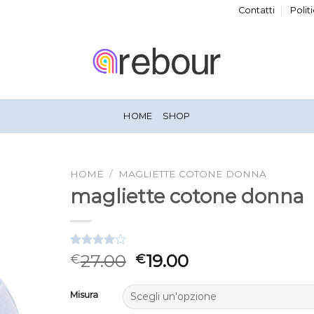
Contatti
Polit
HOME
SHOP
HOME
/
MAGLIETTE COTONE DONNA
magliette cotone donna
Valutato
3
27.00
19.00
€
€
4.00
su
5 su
base di
Misura
recensioni