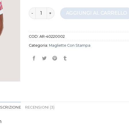
magliette con stampa quantità
AGGIUNGI AL CARRELLO
COD:
AR-40220002
Categoria:
Magliette Con Stampa
SCRIZIONE
RECENSIONI (3)
n