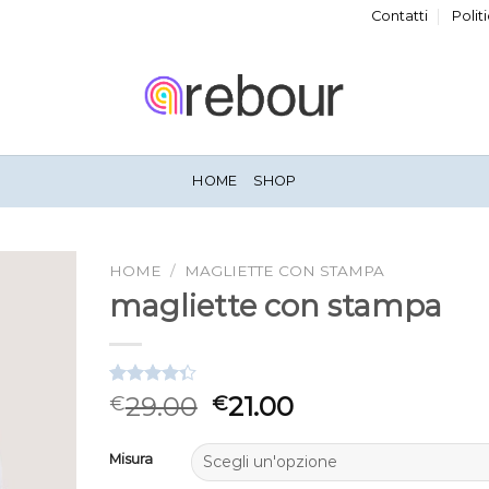
Contatti
Polit
HOME
SHOP
HOME
/
MAGLIETTE CON STAMPA
magliette con stampa
Valutato
3
29.00
21.00
€
€
4.33
su 5
su base di
recensioni
Misura