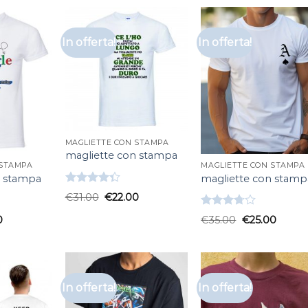
In offerta!
In offerta!
MAGLIETTE CON STAMPA
magliette con stampa
 STAMPA
MAGLIETTE CON STAMPA
n stampa
magliette con stamp
Valutato
€
31.00
€
22.00
4.33
su 5
Valutato
0
€
35.00
€
25.00
3.67
su
5
In offerta!
In offerta!