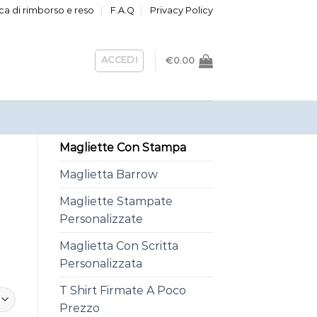
ica di rimborso e reso
F.A.Q
Privacy Policy
ACCEDI
€
0.00
Magliette Con Stampa
Maglietta Barrow
Magliette Stampate
Personalizzate
Maglietta Con Scritta
Personalizzata
T Shirt Firmate A Poco
Prezzo