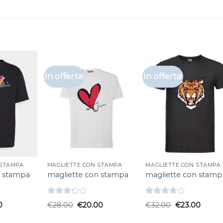
In offerta!
In offerta!
 STAMPA
MAGLIETTE CON STAMPA
MAGLIETTE CON STAMPA
n stampa
magliette con stampa
magliette con stamp
Valutato
Valutato
0
€
28.00
€
20.00
€
32.00
€
23.00
3.33
su
3.67
su
5
5