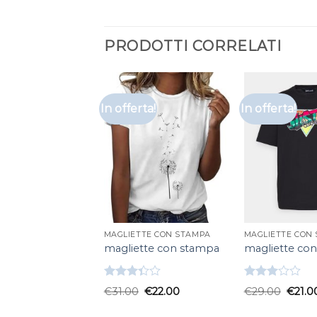
PRODOTTI CORRELATI
In offerta!
In offerta!
MAGLIETTE CON STAMPA
MAGLIETTE CON
magliette con stampa
magliette co
Valutato
Valutato
€
31.00
€
22.00
€
29.00
€
21.0
3.33
su
3.00
5
su 5