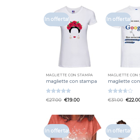
In offerta!
In offerta!
MAGLIETTE CON STAMPA
MAGLIETTE CON
magliette con stampa
magliette co
Valutato
Valutato
€
27.00
€
19.00
€
31.00
€
22.0
5.00
su 5
3.67
su
5
In offerta!
In offerta!