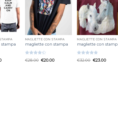
 STAMPA
MAGLIETTE CON STAMPA
MAGLIETTE CON STAMPA
n stampa
magliette con stampa
magliette con stamp
Valutato
Valutato
0
€
28.00
€
20.00
€
32.00
€
23.00
4.33
su 5
4.67
su 5