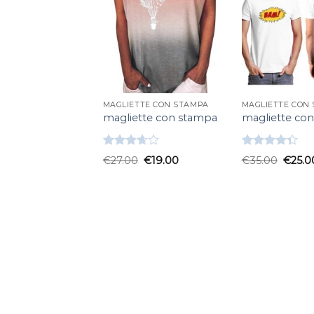
MAGLIETTE CON STAMPA
MAGLIETTE CON
magliette con stampa
magliette co
Valutato
Valutato
€
27.00
€
19.00
€
35.00
€
25.0
3.67
su
4.33
su 5
5