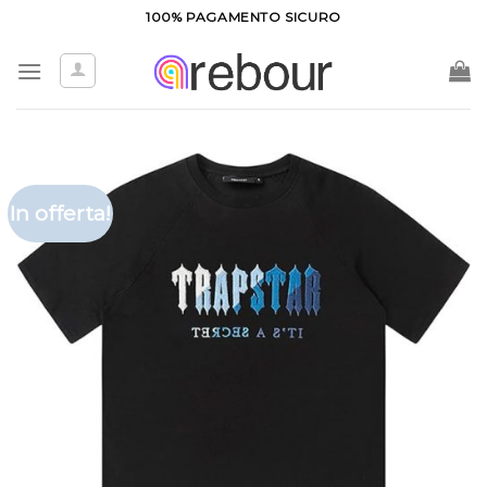
Salta
100% PAGAMENTO SICURO
ai
contenuti
In offerta!