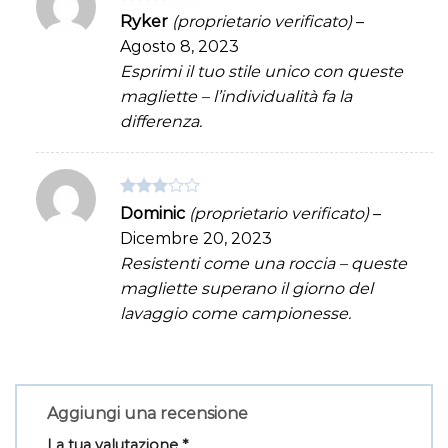
Valutato
Ryker
(proprietario verificato)
–
3
su 5
Agosto 8, 2023
Esprimi il tuo stile unico con queste
magliette – l’individualità fa la
differenza.
Valutato
Dominic
(proprietario verificato)
–
3
su 5
Dicembre 20, 2023
Resistenti come una roccia – queste
magliette superano il giorno del
lavaggio come campionesse.
Aggiungi una recensione
La tua valutazione
*