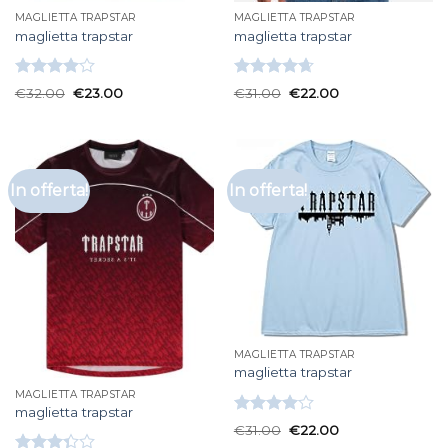
MAGLIETTA TRAPSTAR
MAGLIETTA TRAPSTAR
maglietta trapstar
maglietta trapstar
Valutato
Valutato
€
32.00
€
23.00
€
31.00
€
22.00
4.00
su
4.67
su 5
5
In offerta!
In offerta!
MAGLIETTA TRAPSTAR
maglietta trapstar
MAGLIETTA TRAPSTAR
maglietta trapstar
Valutato
€
31.00
€
22.00
4.00
su