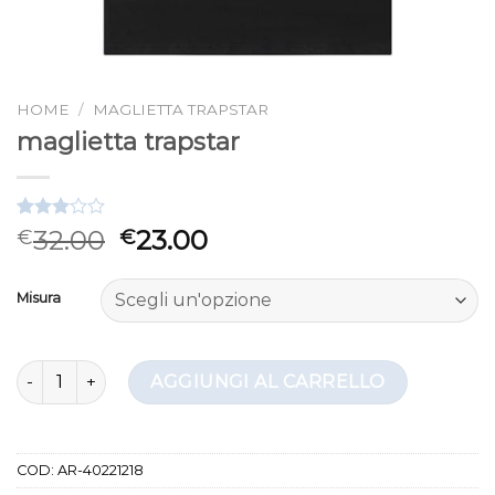
HOME
/
MAGLIETTA TRAPSTAR
maglietta trapstar
Valutato
3
32.00
23.00
€
€
3.00
su 5
su
Misura
base di
recensioni
maglietta trapstar quantità
AGGIUNGI AL CARRELLO
COD:
AR-40221218