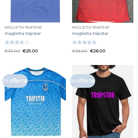
MAGLIETTA TRAPSTAR
MAGLIETTA TRAPSTAR
maglietta trapstar
maglietta trapstar
Valutato
Valutato
€
35.00
€
25.00
€
36.00
€
26.00
3.67
su
4.67
su 5
5
In offerta!
In offerta!