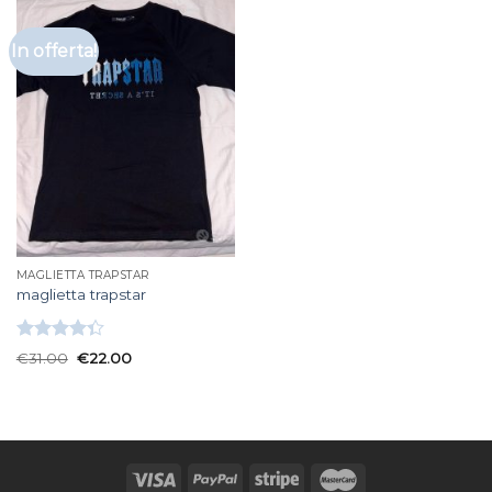
In offerta!
MAGLIETTA TRAPSTAR
maglietta trapstar
Valutato
€
31.00
€
22.00
4.33
su 5