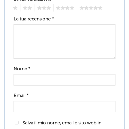
1
2
3
4
5
La tua recensione
*
Nome
*
Email
*
Salva il mio nome, email e sito web in