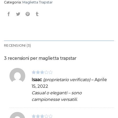
Categoria:
Maglietta Trapstar
RECENSIONI (3)
3 recensioni per
maglietta trapstar
Valutato
Isaac
(proprietario verificato)
–
Aprile
3
su 5
15, 2022
Casual o eleganti – sono
campionesse versatili.