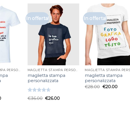
In offerta!
In offerta!
MAGLIETTA STAMPA PERSONALIZZATA
MAGLIETTA STAMPA PERSONALIZZATA
ampa
maglietta stampa
maglietta stampa
a
personalizzata
personalizzata
€
28.00
€
20.00
Valutato
0
€
36.00
€
26.00
4.67
su 5