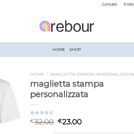
Contatti
Polit
HOME
SHOP
HOME
/
MAGLIETTA STAMPA PERSONALIZZAT
maglietta stampa
personalizzata
Valutato
6
32.00
23.00
€
€
4.50
su 5
su base di
recensioni