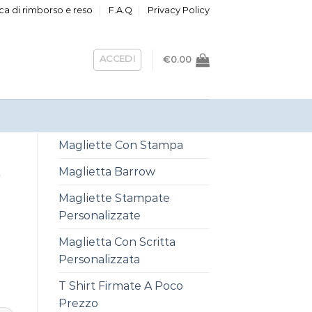
ica di rimborso e reso
F.A.Q
Privacy Policy
ACCEDI
€
0.00
Magliette Con Stampa
Maglietta Barrow
A
Magliette Stampate
Personalizzate
Maglietta Con Scritta
Personalizzata
T Shirt Firmate A Poco
Prezzo