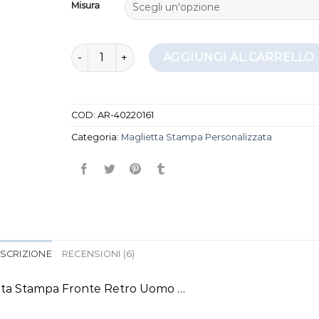
Misura
maglietta stampa personalizzata quantità
AGGIUNGI AL CARRELLO
COD:
AR-40220161
Categoria:
Maglietta Stampa Personalizzata
SCRIZIONE
RECENSIONI (6)
zzata Stampa Fronte Retro Uomo …