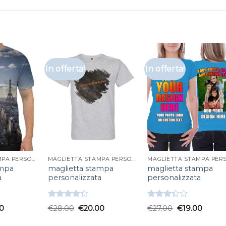
In offerta!
In offerta!
MAGLIETTA STAMPA PERSONALIZZATA
MAGLIETTA STAMPA PERSONALIZZATA
ampa
maglietta stampa
maglietta stampa
a
personalizzata
personalizzata
Valutato
Valutato
0
€
28.00
€
20.00
€
27.00
€
19.00
4.33
su 5
3.33
su
5