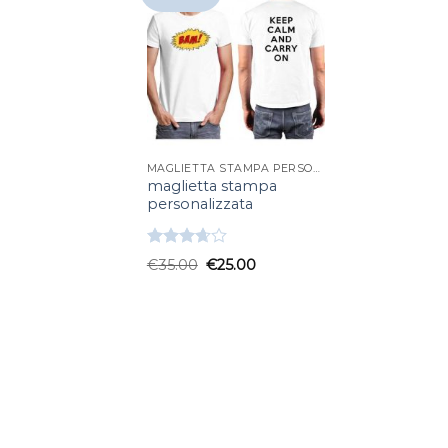
MAGLIETTA STAMPA PERSONALIZZATA
maglietta stampa
personalizzata
Valutato
€
35.00
€
25.00
3.67
su
5