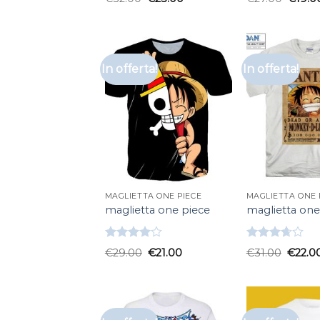
3.67
su
4.33
su 5
5
In offerta!
In offerta!
MAGLIETTA ONE PIECE
MAGLIETTA ONE 
maglietta one piece
maglietta one
Valutato
Valutato
€
29.00
€
21.00
€
31.00
€
22.0
4.00
su
3.67
su
5
5