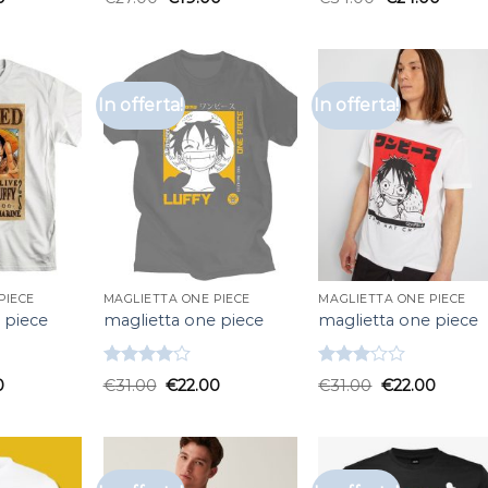
4.33
su 5
3.33
su
5
In offerta!
In offerta!
PIECE
MAGLIETTA ONE PIECE
MAGLIETTA ONE PIECE
 piece
maglietta one piece
maglietta one piece
Valutato
Valutato
0
€
31.00
€
22.00
€
31.00
€
22.00
4.00
su
3.00
5
su 5