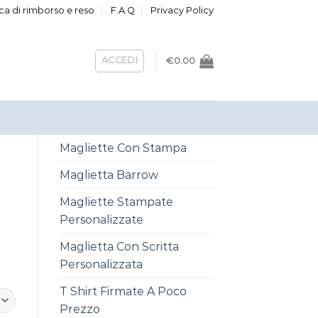
ica di rimborso e reso
F.A.Q
Privacy Policy
ACCEDI
€
0.00
Magliette Con Stampa
Maglietta Barrow
Magliette Stampate
Personalizzate
Maglietta Con Scritta
Personalizzata
T Shirt Firmate A Poco
Prezzo