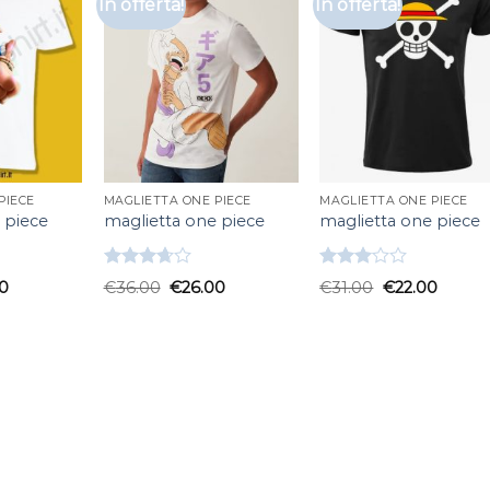
In offerta!
In offerta!
PIECE
MAGLIETTA ONE PIECE
MAGLIETTA ONE PIECE
 piece
maglietta one piece
maglietta one piece
Valutato
Valutato
0
€
36.00
€
26.00
€
31.00
€
22.00
3.67
su
3.00
5
su 5