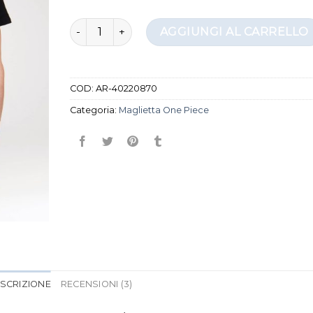
maglietta one piece quantità
AGGIUNGI AL CARRELLO
COD:
AR-40220870
Categoria:
Maglietta One Piece
SCRIZIONE
RECENSIONI (3)