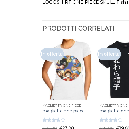
LOGOSHIRT ONE PIECE SKULL T shirt
PRODOTTI CORRELATI
In offerta!
In offerta!
MAGLIETTA ONE PIECE
MAGLIETTA ONE 
maglietta one piece
maglietta one
Valutato
Valutato
€
32.00
€
23.00
€
27.00
€
19.0