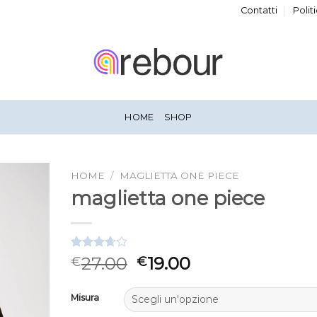
Contatti
Polit
HOME
SHOP
HOME
/
MAGLIETTA ONE PIECE
maglietta one piece
Valutato
3
27.00
19.00
€
€
3.67
su
5 su
base di
Misura
recensioni