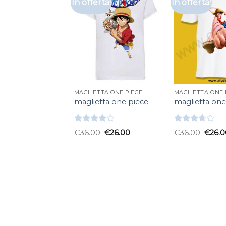
In offerta!
In offerta!
MAGLIETTA ONE PIECE
MAGLIETTA ONE 
maglietta one piece
maglietta one
Valutato
Valutato
€
36.00
€
26.00
€
36.00
€
26.0
4.00
su
3.67
su
5
5