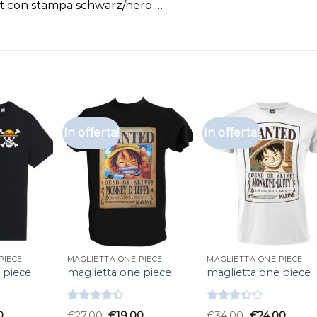
 con stampa schwarz/nero …
In offerta!
In offerta!
PIECE
MAGLIETTA ONE PIECE
MAGLIETTA ONE PIECE
 piece
maglietta one piece
maglietta one piece
Valutato
Valutato
0
€
27.00
€
19.00
€
34.00
€
24.00