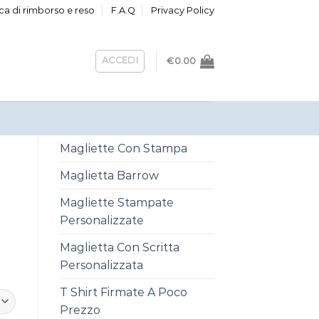
ica di rimborso e reso
F.A.Q
Privacy Policy
ACCEDI
€
0.00
Magliette Con Stampa
Maglietta Barrow
Magliette Stampate
Personalizzate
Maglietta Con Scritta
Personalizzata
T Shirt Firmate A Poco
Prezzo