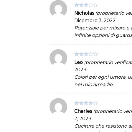
Valutato
Nicholas
(proprietario ver
3
su 5
Dicembre 3, 2022
Potenziale per mixare e 
infinite opzioni di guard
Valutato
Leo
(proprietario verifica
3
su 5
2023
Colori per ogni umore, 
nel mio armadio.
Valutato
Charles
(proprietario veri
4
su 5
2, 2023
Cuciture che resistono al