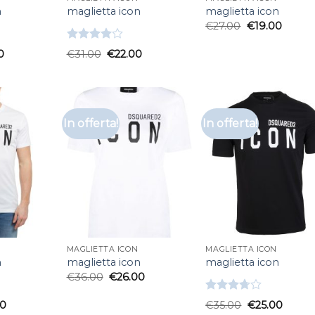
n
maglietta icon
maglietta icon
€
27.00
€
19.00
Valutato
0
€
31.00
€
22.00
4.00
su
5
In offerta!
In offerta!
MAGLIETTA ICON
MAGLIETTA ICON
n
maglietta icon
maglietta icon
€
36.00
€
26.00
Valutato
00
€
35.00
€
25.00
3.67
su