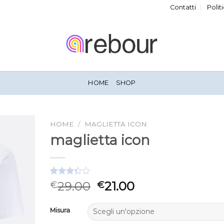
Contatti
Polit
HOME
SHOP
HOME
/
MAGLIETTA ICON
maglietta icon
Valutato
3
29.00
21.00
€
€
3.33
su
5 su
base di
Misura
recensioni