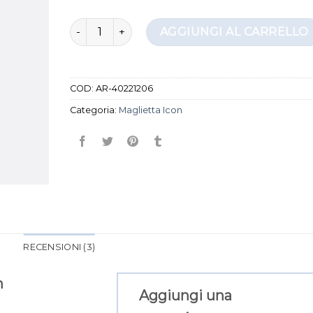
maglietta icon quantità
AGGIUNGI AL CARRELLO
COD:
AR-40221206
Categoria:
Maglietta Icon
RECENSIONI (3)
n
Aggiungi una