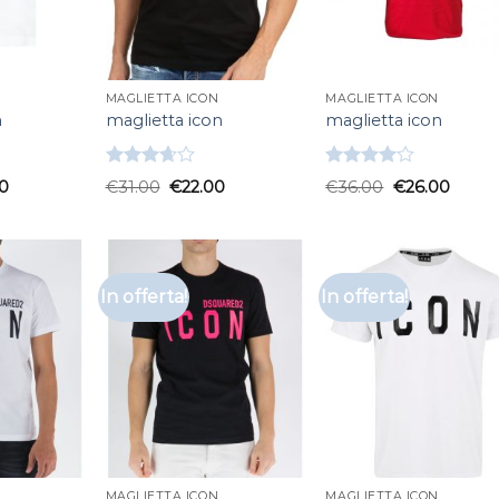
MAGLIETTA ICON
MAGLIETTA ICON
n
maglietta icon
maglietta icon
Valutato
Valutato
0
€
31.00
€
22.00
€
36.00
€
26.00
3.67
su
4.00
su
5
5
In offerta!
In offerta!
MAGLIETTA ICON
MAGLIETTA ICON