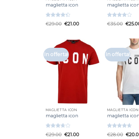
maglietta icon
maglietta ico
Valutato
Valutato
€
29.00
€
21.00
€
35.00
€
25.0
4.33
su 5
4.00
su
5
In offerta!
In offerta!
MAGLIETTA ICON
MAGLIETTA ICON
maglietta icon
maglietta ico
Valutato
Valutato
€
29.00
€
21.00
€
28.00
€
20.
3.67
su
4.67
su 5