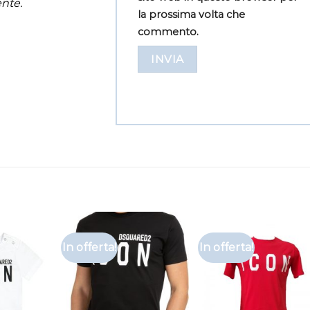
nte.
la prossima volta che
commento.
In offerta!
In offerta!