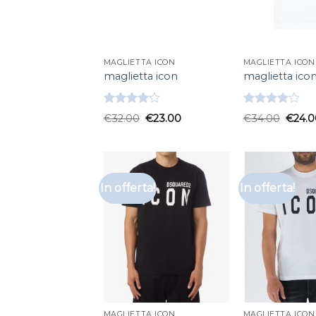
MAGLIETTA ICON
MAGLIETTA ICON
maglietta icon
maglietta ico
Valutato
Valutato
€
32.00
€
23.00
€
34.00
€
24.0
4.17
su 5
4.00
su
5
In offerta!
In offerta!
MAGLIETTA ICON
MAGLIETTA ICON