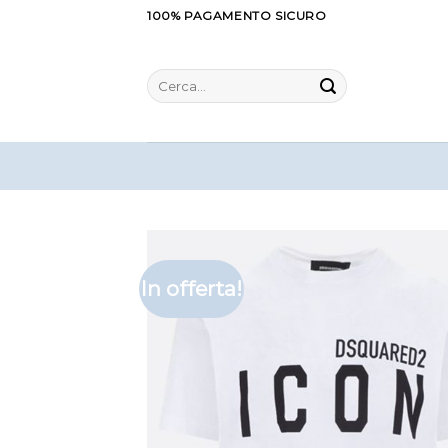
Salta
100% PAGAMENTO SICURO
ai
contenuti
Cerca:
In offerta!