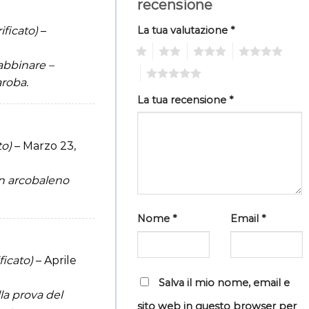
recensione
ificato)
–
La tua valutazione
*
1
2
3
4
abbinare –
5
aroba.
La tua recensione
*
to)
–
Marzo 23,
un arcobaleno
Nome
*
Email
*
ficato)
–
Aprile
Salva il mio nome, email e
la prova del
sito web in questo browser per