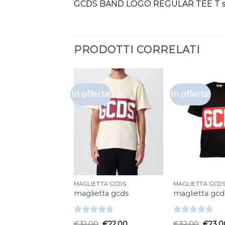
GCDS BAND LOGO REGULAR TEE T shi
PRODOTTI CORRELATI
In offerta!
In offerta!
MAGLIETTA GCDS
MAGLIETTA GCD
maglietta gcds
maglietta gcd
Valutato
Valutato
€
31.00
€
22.00
€
32.00
€
23.0