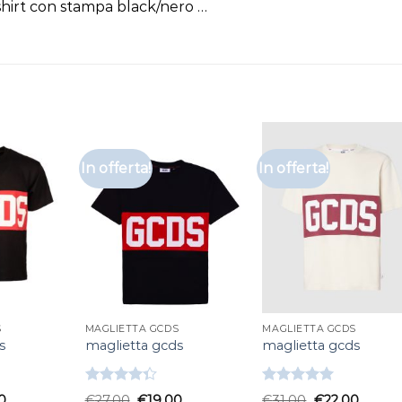
rt con stampa black/nero …
In offerta!
In offerta!
S
MAGLIETTA GCDS
MAGLIETTA GCDS
s
maglietta gcds
maglietta gcds
Valutato
Valutato
0
€
27.00
€
19.00
€
31.00
€
22.00