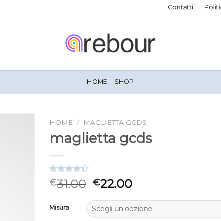
Contatti
Polit
HOME
SHOP
HOME
/
MAGLIETTA GCDS
maglietta gcds
Valutato
3
31.00
22.00
€
€
4.33
su 5
su base di
recensioni
Misura