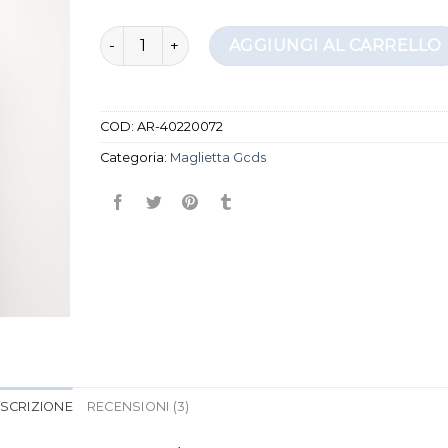
maglietta gcds quantità
AGGIUNGI AL CARRELLO
COD:
AR-40220072
Categoria:
Maglietta Gcds
SCRIZIONE
RECENSIONI (3)