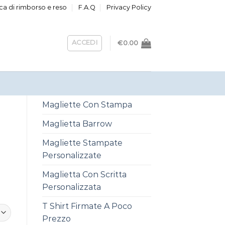
ica di rimborso e reso
F.A.Q
Privacy Policy
ACCEDI
€
0.00
Magliette Con Stampa
Maglietta Barrow
Magliette Stampate
Personalizzate
Maglietta Con Scritta
Personalizzata
T Shirt Firmate A Poco
Prezzo