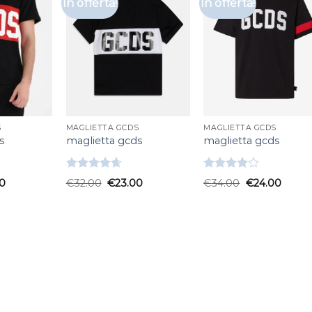
In offerta!
In offerta!
S
MAGLIETTA GCDS
MAGLIETTA GCDS
s
maglietta gcds
maglietta gcds
Valutato
Valutato
0
€
32.00
€
23.00
€
34.00
€
24.00
4.67
su 5
4.00
su
5