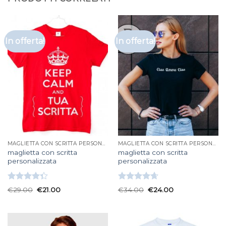
In offerta!
In offerta!
MAGLIETTA CON SCRITTA PERSONALIZZATA
MAGLIETTA CON SCRITTA PERSONALIZZATA
maglietta con scritta
maglietta con scritta
personalizzata
personalizzata
Valutato
Valutato
€
29.00
€
21.00
€
34.00
€
24.00
4.33
su 5
4.67
su 5