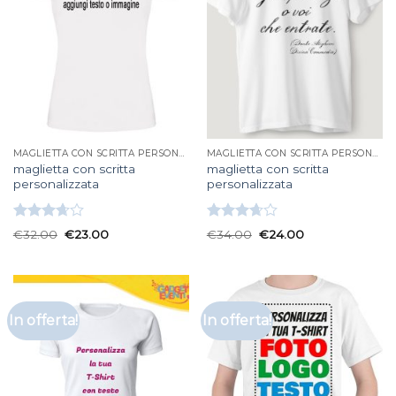
MAGLIETTA CON SCRITTA PERSONALIZZATA
MAGLIETTA CON SCRITTA PERSONALIZZATA
maglietta con scritta
maglietta con scritta
personalizzata
personalizzata
Valutato
Valutato
€
32.00
€
23.00
€
34.00
€
24.00
3.67
su
3.67
su
5
5
In offerta!
In offerta!