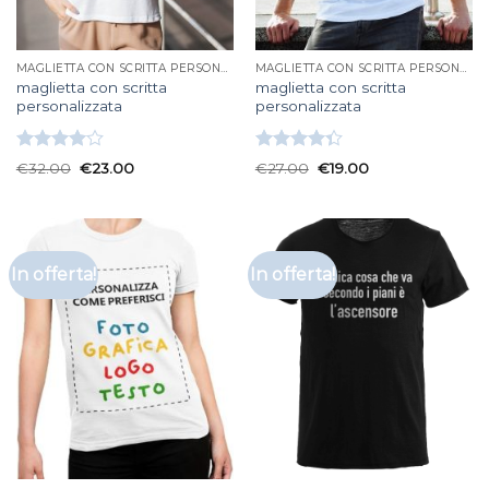
MAGLIETTA CON SCRITTA PERSONALIZZATA
MAGLIETTA CON SCRITTA PERSONALIZZATA
maglietta con scritta
maglietta con scritta
personalizzata
personalizzata
Valutato
Valutato
€
32.00
€
23.00
€
27.00
€
19.00
4.00
su
4.33
su 5
5
In offerta!
In offerta!