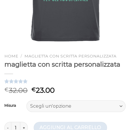
HOME
/
MAGLIETTA CON SCRITTA PERSONALIZZATA
maglietta con scritta personalizzata
Valutato
3
32.00
23.00
€
€
5.00
su 5
su base di
recensioni
Misura
maglietta con scritta personalizzata quantità
AGGIUNGI AL CARRELLO