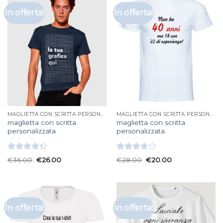
In offerta!
In offerta!
MAGLIETTA CON SCRITTA PERSONALIZZATA
MAGLIETTA CON SCRITTA PERSONALIZZATA
maglietta con scritta
maglietta con scritta
personalizzata
personalizzata
Valutato
Valutato
€
36.00
€
26.00
€
28.00
€
20.00
4.33
su 5
3.67
su
5
In offerta!
In offerta!