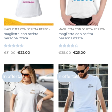
MAGLIETTA CON SCRITTA PERSONALIZZATA
MAGLIETTA CON SCRITTA PERSONALIZZATA
maglietta con scritta
maglietta con scritta
personalizzata
personalizzata
Valutato
Valutato
€
31.00
€
22.00
€
35.00
€
25.00
4.67
su 5
4.33
su 5
In offerta!
In offerta!