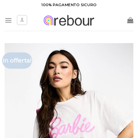
Salta
100% PAGAMENTO SICURO
ai
contenuti
In offerta!