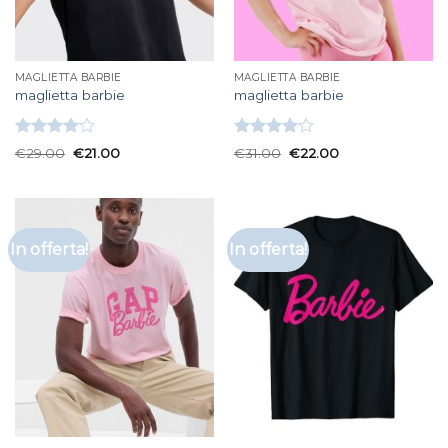
MAGLIETTA BARBIE
MAGLIETTA BARBIE
maglietta barbie
maglietta barbie
Valutato
Valutato
€
29.00
€
21.00
€
31.00
€
22.00
4.00
su
4.00
su
5
5
In offerta!
In offerta!