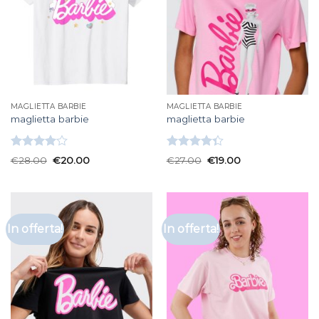
MAGLIETTA BARBIE
MAGLIETTA BARBIE
maglietta barbie
maglietta barbie
Valutato
Valutato
€
28.00
€
20.00
€
27.00
€
19.00
4.00
su
4.33
su 5
5
In offerta!
In offerta!