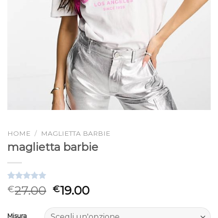
HOME
/
MAGLIETTA BARBIE
maglietta barbie
Valutato
3
27.00
19.00
€
€
5.00
su 5
su base di
recensioni
Misura