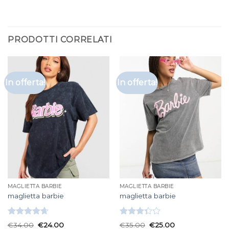
PRODOTTI CORRELATI
In offerta!
In offerta!
MAGLIETTA BARBIE
MAGLIETTA BARBIE
maglietta barbie
maglietta barbie
Valutato
Valutato
€
34.00
€
24.00
€
35.00
€
25.00