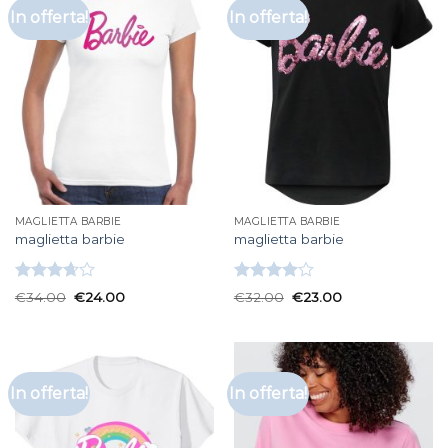
In offerta!
In offerta!
MAGLIETTA BARBIE
MAGLIETTA BARBIE
maglietta barbie
maglietta barbie
Valutato
Valutato
€
34.00
€
24.00
€
32.00
€
23.00
3.67
su
4.00
su
5
5
In offerta!
In offerta!