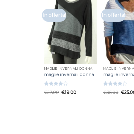
In offerta!
In offerta!
MAGLIE INVERNALI DONNA
MAGLIE INVERN
maglie invernali donna
maglie invern
Valutato
Valutato
€
27.00
€
19.00
€
35.00
€
25.0
4.00
su
4.00
su
5
5