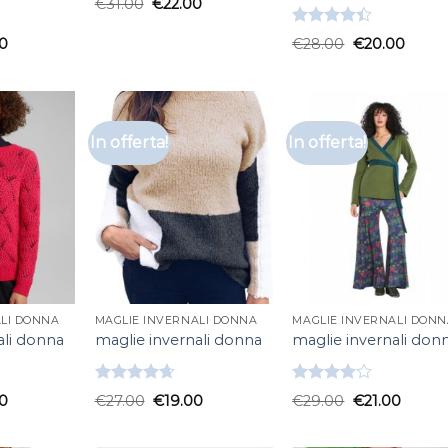
€
31.00
€
22.00
Valutato
0
€
28.00
€
20.00
4.33
su 5
In offerta!
In offerta!
ALI DONNA
MAGLIE INVERNALI DONNA
MAGLIE INVERNALI DONN
ali donna
maglie invernali donna
maglie invernali don
Valutato
Valutato
0
€
27.00
€
19.00
€
29.00
€
21.00
4.67
su 5
4.00
su
5