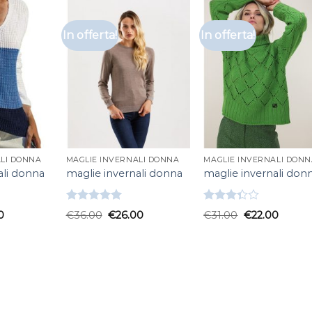
In offerta!
In offerta!
ALI DONNA
MAGLIE INVERNALI DONNA
MAGLIE INVERNALI DONN
ali donna
maglie invernali donna
maglie invernali don
Valutato
Valutato
0
€
36.00
€
26.00
€
31.00
€
22.00
5.00
su 5
3.33
su
5