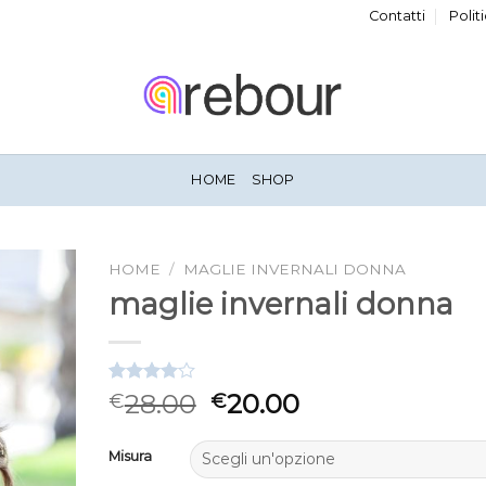
Contatti
Polit
HOME
SHOP
HOME
/
MAGLIE INVERNALI DONNA
maglie invernali donna
Valutato
3
28.00
20.00
€
€
4.00
su
5 su
base di
Misura
recensioni