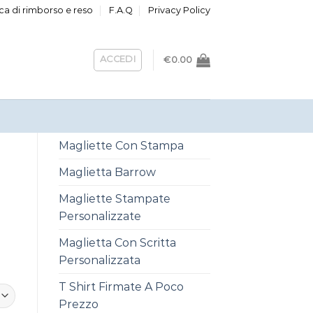
ica di rimborso e reso
F.A.Q
Privacy Policy
ACCEDI
€
0.00
Magliette Con Stampa
Maglietta Barrow
Magliette Stampate
Personalizzate
Maglietta Con Scritta
Personalizzata
T Shirt Firmate A Poco
Prezzo