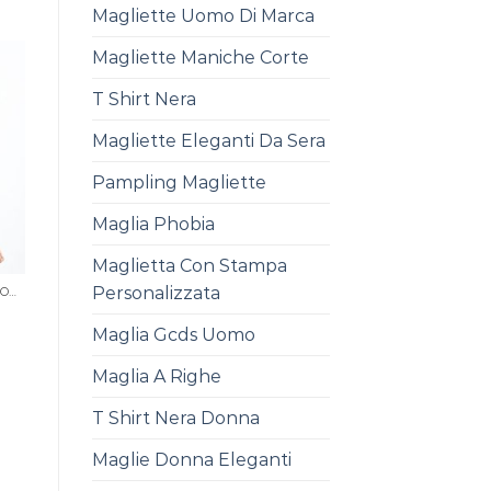
Magliette Uomo Di Marca
Magliette Maniche Corte
T Shirt Nera
Magliette Eleganti Da Sera
Pampling Magliette
Maglia Phobia
Maglietta Con Stampa
Personalizzata
MAGLIA MANICA LUNGA DONNA
Maglia Gcds Uomo
Maglia A Righe
T Shirt Nera Donna
Maglie Donna Eleganti