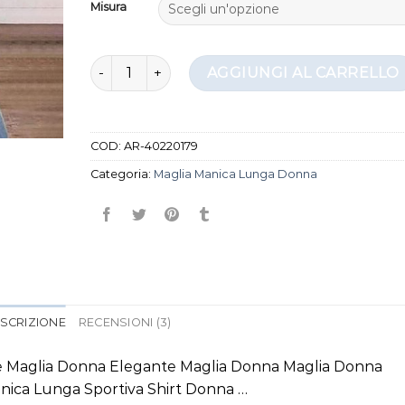
Misura
base di
recensioni
maglia manica lunga donna quantità
AGGIUNGI AL CARRELLO
COD:
AR-40220179
Categoria:
Maglia Manica Lunga Donna
SCRIZIONE
RECENSIONI (3)
 Maglia Donna Elegante Maglia Donna Maglia Donna
ica Lunga Sportiva Shirt Donna …