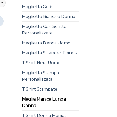
Maglietta Gcds
Magliette Bianche Donna
Magliette Con Scritte
Personalizzate
Maglietta Bianca Uomo
Maglietta Stranger Things
T Shirt Nera Uomo
Maglietta Stampa
Personalizzata
T Shirt Stampate
Maglia Manica Lunga
Donna
T Shirt Donna Manica