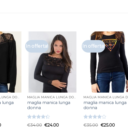
In offerta!
In offerta!
MAGLIA MANICA LUNGA DONNA
MAGLIA MANICA LUNGA DONNA
 lunga
maglia manica lunga
maglia manica lunga
donna
donna
Valutato
Valutato
0
€
34.00
€
24.00
€
35.00
€
25.00
4.33
su 5
4.00
su