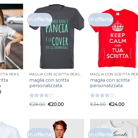
In offerta!
In offerta!
MAGLIA CON SCRITTA PERSONALIZZATA
MAGLIA CON SCRITTA PERSONALIZZATA
itta
maglia con scritta
maglia con scritta
a
personalizzata
personalizzata
0
Valutato
Valutato
€
28.00
€
20.00
€
34.00
€
24.00
3.67
su
4.00
su
5
5
In offerta!
In offerta!