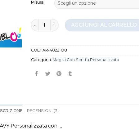
Misura
maglia con scritta personalizzata quantità
AGGIUNGI AL CARRELLO
COD:
AR-40221198
Categoria:
Maglia Con Scritta Personalizzata
SCRIZIONE
RECENSIONI (3)
AVY Personalizzata con …