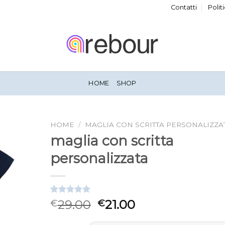
Contatti
Polit
HOME
SHOP
HOME
/
MAGLIA CON SCRITTA PERSONALIZZA
maglia con scritta
personalizzata
Valutato
3
29.00
21.00
€
€
5.00
su 5
su base di
recensioni