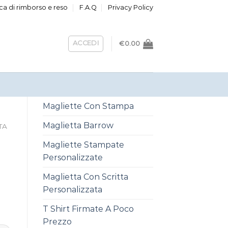
ica di rimborso e reso
F.A.Q
Privacy Policy
ACCEDI
€
0.00
Magliette Con Stampa
Maglietta Barrow
TA
Magliette Stampate
Personalizzate
Maglietta Con Scritta
Personalizzata
T Shirt Firmate A Poco
Prezzo