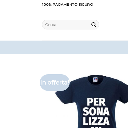
Salta
100% PAGAMENTO SICURO
ai
contenuti
Cerca:
In offerta!