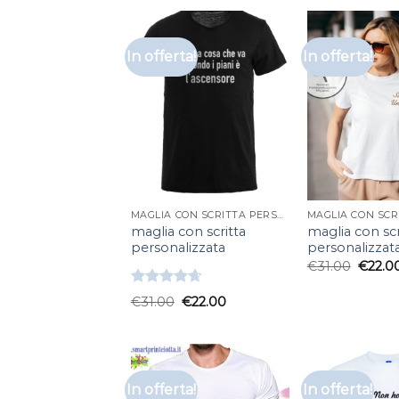
In offerta!
In offerta!
MAGLIA CON SCRITTA PERSONALIZZATA
maglia con scritta
maglia con scr
personalizzata
personalizzat
€
31.00
€
22.0
Valutato
€
31.00
€
22.00
4.67
su 5
In offerta!
In offerta!