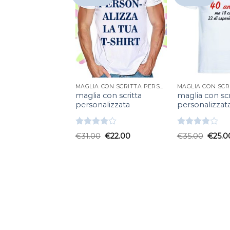
MAGLIA CON SCRITTA PERSONALIZZATA
maglia con scritta
maglia con scr
personalizzata
personalizzat
Valutato
Valutato
€
31.00
€
22.00
€
35.00
€
25.0
4.00
su
3.83
su
5
5