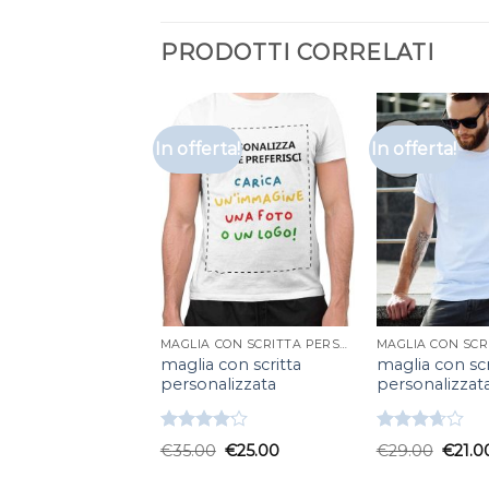
PRODOTTI CORRELATI
In offerta!
In offerta!
MAGLIA CON SCRITTA PERSONALIZZATA
maglia con scritta
maglia con scr
personalizzata
personalizzat
Valutato
Valutato
€
35.00
€
25.00
€
29.00
€
21.0
4.17
su 5
3.67
su
5