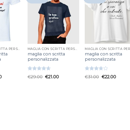
MAGLIA CON SCRITTA PERSONALIZZATA
MAGLIA CON SCRITTA PERSONALIZZATA
itta
maglia con scritta
maglia con scritta
a
personalizzata
personalizzata
Valutato
Valutato
0
€
29.00
€
21.00
€
31.00
€
22.00
4.67
su 5
3.67
su
5