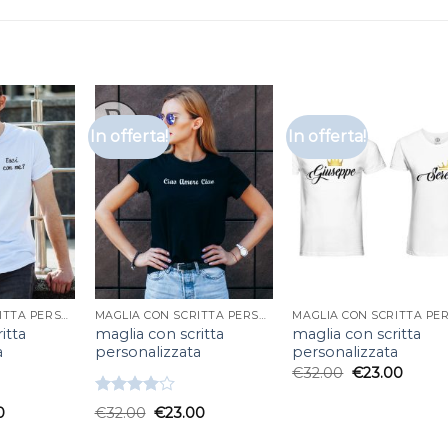
In offerta!
In offerta!
MAGLIA CON SCRITTA PERSONALIZZATA
MAGLIA CON SCRITTA PERSONALIZZATA
itta
maglia con scritta
maglia con scritta
a
personalizzata
personalizzata
€
32.00
€
23.00
Valutato
0
€
32.00
€
23.00
4.00
su
5